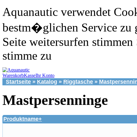
Aquanautic verwendet Cook
bestm�glichen Service zu 
Seite weitersurfen stimmen 
stimme zu
Warenkorb
Kasse
Ihr Konto
Startseite
»
Katalog
»
Riggtasche
»
Mastpersenni
Mastpersenninge
Produktname+