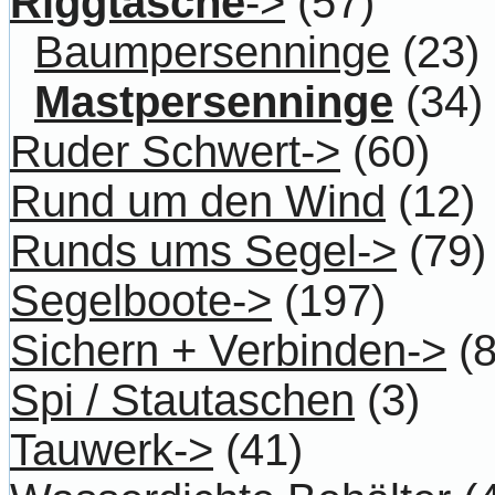
Riggtasche
->
(57)
Baumpersenninge
(23)
Mastpersenninge
(34)
Ruder Schwert->
(60)
Rund um den Wind
(12)
Runds ums Segel->
(79)
Segelboote->
(197)
Sichern + Verbinden->
(8
Spi / Stautaschen
(3)
Tauwerk->
(41)