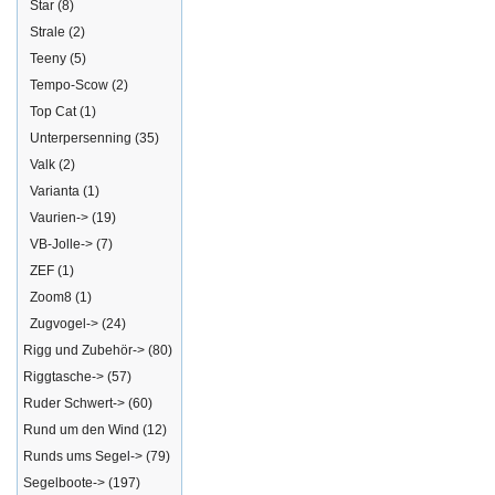
Star
(8)
Strale
(2)
Teeny
(5)
Tempo-Scow
(2)
Top Cat
(1)
Unterpersenning
(35)
Valk
(2)
Varianta
(1)
Vaurien->
(19)
VB-Jolle->
(7)
ZEF
(1)
Zoom8
(1)
Zugvogel->
(24)
Rigg und Zubehör->
(80)
Riggtasche->
(57)
Ruder Schwert->
(60)
Rund um den Wind
(12)
Runds ums Segel->
(79)
Segelboote->
(197)