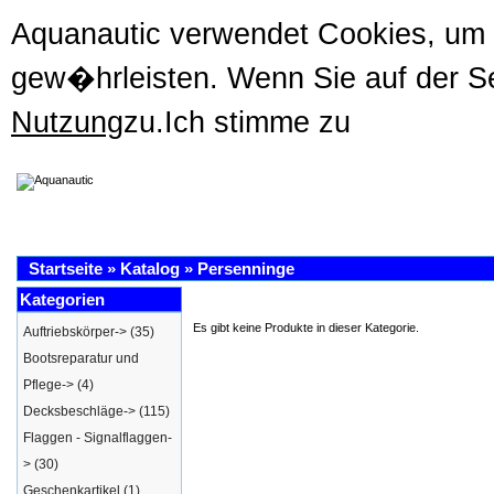
Aquanautic verwendet Cookies, um
gew�hrleisten. Wenn Sie auf der Se
Nutzung
zu.
Ich stimme zu
Startseite
»
Katalog
»
Persenninge
Kategorien
Es gibt keine Produkte in dieser Kategorie.
Auftriebskörper->
(35)
Bootsreparatur und
Pflege->
(4)
Decksbeschläge->
(115)
Flaggen - Signalflaggen-
>
(30)
Geschenkartikel
(1)