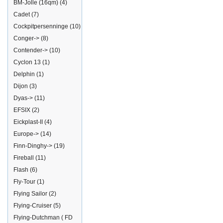
BM-Jolle (16qm)
(4)
Cadet
(7)
Cockpitpersenninge
(10)
Conger->
(8)
Contender->
(10)
Cyclon 13
(1)
Delphin
(1)
Dijon
(3)
Dyas->
(11)
EFSIX
(2)
Eickplast-II
(4)
Europe->
(14)
Finn-Dinghy->
(19)
Fireball
(11)
Flash
(6)
Fly-Tour
(1)
Flying Sailor
(2)
Flying-Cruiser
(5)
Flying-Dutchman ( FD