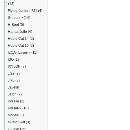
)
(13)
Flying-Junior ( FJ )
(4)
Gruben->
(14)
H-Boot
(5)
Hansa-Jolle
(4)
Hobie Cat 14
(2)
Hobie Cat 16
(2)
ILCA - Laser->
(11)
ISO
(1)
IXYLON
(7)
J/22
(2)
J/70
(3)
Javelin
Jeton
(7)
Koralle
(3)
Korsar->
(16)
Monas
(3)
Musto Skiff
(3)
O-Jolle
(25)