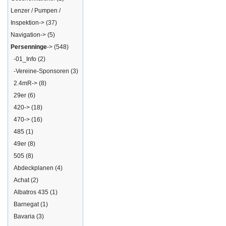
Lenzer / Pumpen /
Inspektion->
(37)
Navigation->
(5)
Persenninge
->
(548)
-01_Info
(2)
-Vereine-Sponsoren
(3)
2.4mR->
(8)
29er
(6)
420->
(18)
470->
(16)
485
(1)
49er
(8)
505
(8)
Abdeckplanen
(4)
Achat
(2)
Albatros 435
(1)
Barnegat
(1)
Bavaria
(3)