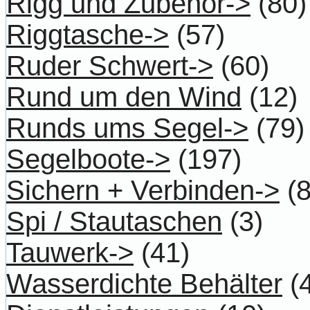
Rigg und Zubehör->
(80)
Riggtasche->
(57)
Ruder Schwert->
(60)
Rund um den Wind
(12)
Runds ums Segel->
(79)
Segelboote->
(197)
Sichern + Verbinden->
(8
Spi / Stautaschen
(3)
Tauwerk->
(41)
Wasserdichte Behälter
(4