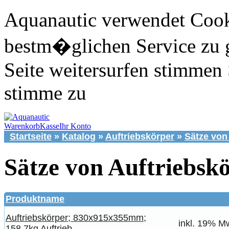
Aquanautic verwendet Cook
bestm�glichen Service zu 
Seite weitersurfen stimmen 
stimme zu
Warenkorb
Kasse
Ihr Konto
Startseite
»
Katalog
»
Auftriebskörper
»
Sätze von
Sätze von Auftriebsk
Produktname
Auftriebskörper; 830x915x355mm;
inkl. 19% Mw
158.7kg Auftrieb