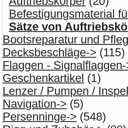
Auftriebskörper
(20)
Befestigungsmaterial für
Sätze von Auftriebskö
Bootsreparatur und Pfle
Decksbeschläge->
(115)
Flaggen - Signalflaggen-
Geschenkartikel
(1)
Lenzer / Pumpen / Inspe
Navigation->
(5)
Persenninge->
(548)