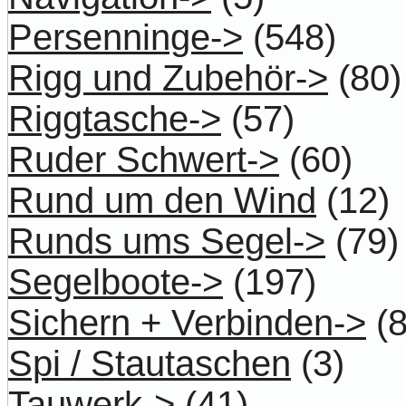
Persenninge->
(548)
Rigg und Zubehör->
(80)
Riggtasche->
(57)
Ruder Schwert->
(60)
Rund um den Wind
(12)
Runds ums Segel->
(79)
Segelboote->
(197)
Sichern + Verbinden->
(8
Spi / Stautaschen
(3)
Tauwerk->
(41)