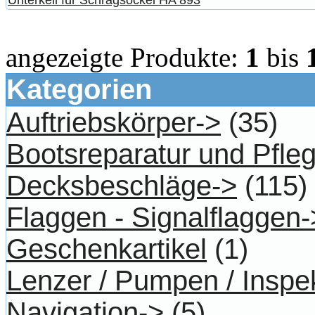
angezeigte Produkte:
1
bis
Kategorien
Auftriebskörper->
(35)
Bootsreparatur und Pfle
Decksbeschläge->
(115)
Flaggen - Signalflaggen-
Geschenkartikel
(1)
Lenzer / Pumpen / Inspe
Navigation->
(5)