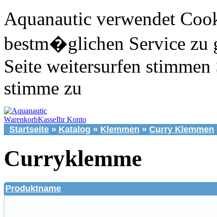
Aquanautic verwendet Cook
bestm�glichen Service zu 
Seite weitersurfen stimmen 
stimme zu
Warenkorb
Kasse
Ihr Konto
Startseite
»
Katalog
»
Klemmen
»
Curry Klemmen
Curryklemme
Produktname