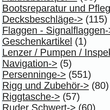
Bootsreparatur und Pfle
Decksbeschläge->
(115)
Flaggen - Signalflaggen-
Geschenkartikel
(1)
Lenzer / Pumpen / Inspe
Navigation->
(5)
Persenninge->
(551)
Rigg und Zubehör->
(80)
Riggtasche->
(57)
Ruder Schwert->
(60)