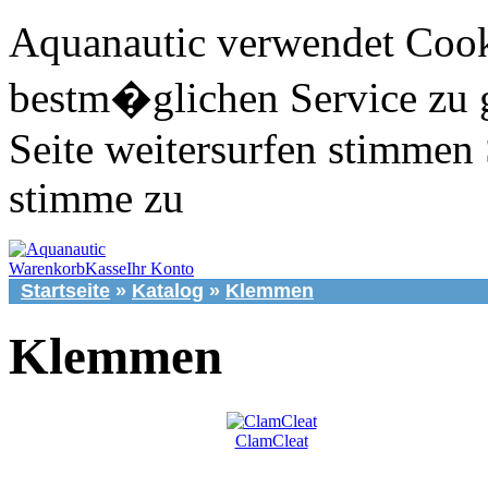
Aquanautic verwendet Cook
bestm�glichen Service zu 
Seite weitersurfen stimmen 
stimme zu
Warenkorb
Kasse
Ihr Konto
Startseite
»
Katalog
»
Klemmen
Klemmen
ClamCleat