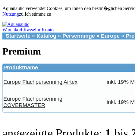
Aquanautic verwendet Cookies, um Ihnen den bestm�glichen Service 
Nutzung
zu.
Ich stimme zu
Warenkorb
Kasse
Ihr Konto
Startseite
»
Katalog
»
Persenninge
»
Europe
»
Pr
Premium
Produktname
Europe Flachpersenning Airtex
inkl. 19% M
Europe Flachpersenning
inkl. 19% M
COVERMASTER
angezeigte Produkte:
1
bis