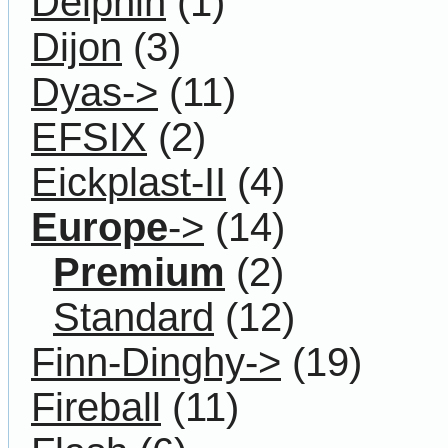
Delphin
(1)
Dijon
(3)
Dyas->
(11)
EFSIX
(2)
Eickplast-II
(4)
Europe
->
(14)
Premium
(2)
Standard
(12)
Finn-Dinghy->
(19)
Fireball
(11)