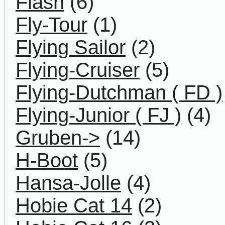
Flash
(6)
Fly-Tour
(1)
Flying Sailor
(2)
Flying-Cruiser
(5)
Flying-Dutchman ( FD )
Flying-Junior ( FJ )
(4)
Gruben->
(14)
H-Boot
(5)
Hansa-Jolle
(4)
Hobie Cat 14
(2)