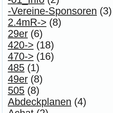
-Vereine-Sponsoren
(3)
2.4mR->
(8)
29er
(6)
420->
(18)
470->
(16)
485
(1)
49er
(8)
505
(8)
Abdeckplanen
(4)
Achat
(2)