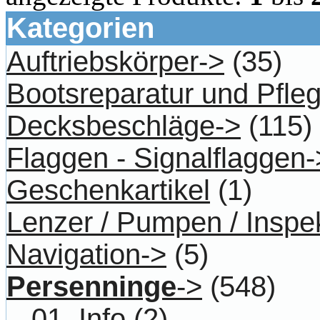
Kategorien
Auftriebskörper->
(35)
Bootsreparatur und Pfle
Decksbeschläge->
(115)
Flaggen - Signalflaggen-
Geschenkartikel
(1)
Lenzer / Pumpen / Inspe
Navigation->
(5)
Persenninge
->
(548)
-01_Info
(2)