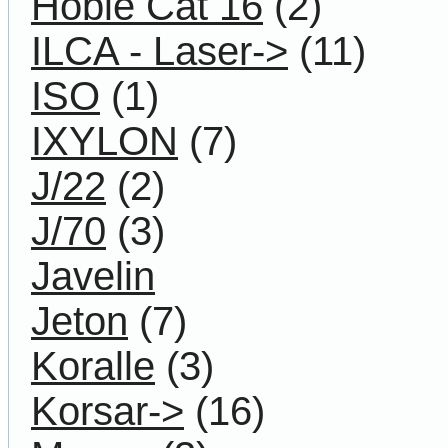
Hobie Cat 16
(2)
ILCA - Laser->
(11)
ISO
(1)
IXYLON
(7)
J/22
(2)
J/70
(3)
Javelin
Jeton
(7)
Koralle
(3)
Korsar->
(16)