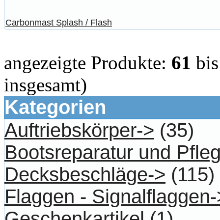
Carbonmast Splash / Flash
angezeigte Produkte:
61
bi
insgesamt)
Kategorien
Auftriebskörper->
(35)
Bootsreparatur und Pfle
Decksbeschläge->
(115)
Flaggen - Signalflaggen-
Geschenkartikel
(1)