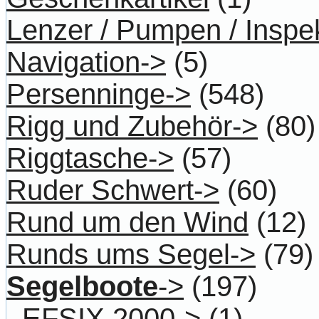
Lenzer / Pumpen / Inspe
Navigation->
(5)
Persenninge->
(548)
Rigg und Zubehör->
(80)
Riggtasche->
(57)
Ruder Schwert->
(60)
Rund um den Wind
(12)
Runds ums Segel->
(79)
Segelboote
->
(197)
EFSIX 2000->
(1)