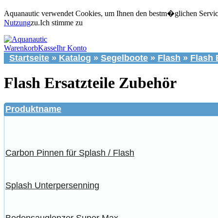
Aquanautic verwendet Cookies, um Ihnen den bestm�glichen Service 
Nutzung
zu.
Ich stimme zu
Warenkorb
Kasse
Ihr Konto
Startseite
»
Katalog
»
Segelboote
»
Flash
»
Flash 
Flash Ersatzteile Zubehör
Produktname
Carbon Pinnen für Splash / Flash
Splash Unterpersenning
Bodensauglenzer Super Max