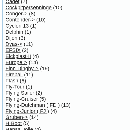
Cadet
(7)
Cockpitpersenninge
(10)
Conger->
(8)
Contender->
(10)
Cyclon 13
(1)
Delphin
(1)
Dijon
(3)
Dyas->
(11)
EFSIX
(2)
Eickplast-II
(4)
Europe->
(14)
Finn-Dinghy->
(19)
Fireball
(11)
Flash
(6)
Fly-Tour
(1)
Flying Sailor
(2)
Flying-Cruiser
(5)
Flying-Dutchman ( FD )
(13)
Flying-Junior ( FJ )
(4)
Gruben->
(14)
H-Boot
(5)
Hansa-Jolle
(4)