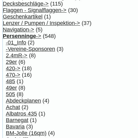
Decksbeschläge->
(115)
Flaggen - Signalflaggen->
(30)
Geschenkartikel
(1)
Lenzer / Pumpen / Inspektion->
(37)
Navigation->
(5)
Persenninge
->
(548)
-01_Info
(2)
-Vereine-Sponsoren
(3)
2.4mR->
(8)
29er
(6)
420->
(18)
470->
(16)
485
(1)
49er
(8)
505
(8)
Abdeckplanen
(4)
Achat
(2)
Albatros 435
(1)
Barnegat
(1)
Bavaria
(3)
BM-Jolle (16qm)
(4)