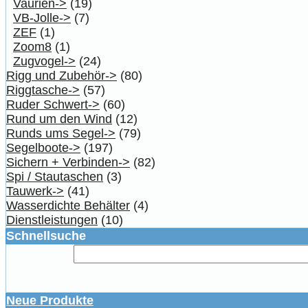
Vaurien->
(19)
VB-Jolle->
(7)
ZEF
(1)
Zoom8
(1)
Zugvogel->
(24)
Rigg und Zubehör->
(80)
Riggtasche->
(57)
Ruder Schwert->
(60)
Rund um den Wind
(12)
Runds ums Segel->
(79)
Segelboote->
(197)
Sichern + Verbinden->
(82)
Spi / Stautaschen
(3)
Tauwerk->
(41)
Wasserdichte Behälter
(4)
Dienstleistungen
(10)
Schnellsuche
Neue Produkte