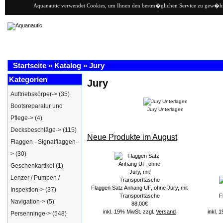
Aquanautic verwendet Cookies, um Ihnen den bestm�glichen Service zu gew�hrlei
Startseite
»
Katalog
»
Jury
Kategorien
Jury
Auftriebskörper->
(35)
Bootsreparatur und
Jury Unterlagen
Pflege->
(4)
Decksbeschläge->
(115)
Neue Produkte im August
Flaggen - Signalflaggen-
>
(30)
Geschenkartikel
(1)
Lenzer / Pumpen /
Flaggen Satz Anhang UF, ohne Jury, mit
Inspektion->
(37)
Transporttasche
F
Navigation->
(5)
88,00€
inkl. 19% MwSt. zzgl.
Versand
inkl. 
Persenninge->
(548)