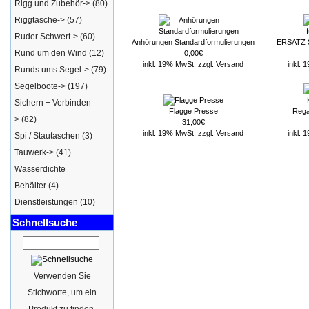
Rigg und Zubehör->
(80)
Riggtasche->
(57)
Ruder Schwert->
(60)
Anhörungen Standardformulierungen
ERSATZ S
Rund um den Wind
(12)
0,00€
inkl. 19% MwSt. zzgl.
Versand
inkl. 
Runds ums Segel->
(79)
Segelboote->
(197)
Sichern + Verbinden-
Flagge Presse
Regat
>
(82)
31,00€
inkl. 19% MwSt. zzgl.
Versand
inkl. 
Spi / Stautaschen
(3)
Tauwerk->
(41)
Wasserdichte
Behälter
(4)
Dienstleistungen
(10)
Schnellsuche
Verwenden Sie
Stichworte, um ein