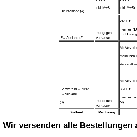
inkl. MwSt
inkl. MwSt
Deutschland (4)
24,50 €
Hermes (EU
nur gegen
cm Umfang
EU-Ausland (2)
Vorkasse
Mit Verzoll
meineinkau
Versandkos
Mit Verzol
Schweiz bzw. nicht
36,00 €
EU Ausland
Hermes bis
nur gegen
(3)
M)
Vorkasse
Zielland
Rechnung
Wir versenden alle Bestellungen a