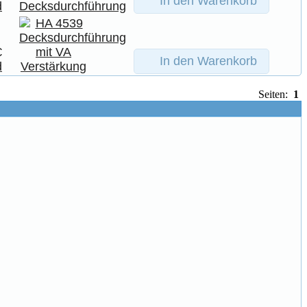
In den Warenkorb
d
€
In den Warenkorb
d
Seiten:
1