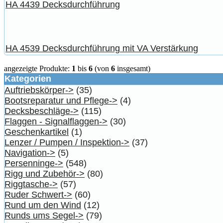
HA 4439 Decksdurchführung
HA 4539 Decksdurchführung mit VA Verstärkung
angezeigte Produkte:
1
bis
6
(von
6
insgesamt)
Kategorien
Auftriebskörper->
(35)
Bootsreparatur und Pflege->
(4)
Decksbeschläge->
(115)
Flaggen - Signalflaggen->
(30)
Geschenkartikel
(1)
Lenzer / Pumpen / Inspektion->
(37)
Navigation->
(5)
Persenninge->
(548)
Rigg und Zubehör->
(80)
Riggtasche->
(57)
Ruder Schwert->
(60)
Rund um den Wind
(12)
Runds ums Segel->
(79)