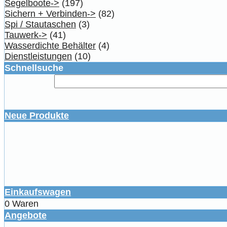
Segelboote->
(197)
Sichern + Verbinden->
(82)
Spi / Stautaschen
(3)
Tauwerk->
(41)
Wasserdichte Behälter
(4)
Dienstleistungen
(10)
Schnellsuche
Neue Produkte
Einkaufswagen
0 Waren
Angebote