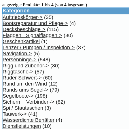
angezeigte Produkte:
1
bis
4
(von
4
insgesamt)
Kategorien
Auftriebskörper->
(35)
Bootsreparatur und Pflege->
(4)
Decksbeschläge->
(115)
Flaggen - Signalflaggen->
(30)
Geschenkartikel
(1)
Lenzer / Pumpen / Inspektion->
(37)
Navigation->
(5)
Persenninge->
(548)
Rigg und Zubehör->
(80)
Riggtasche->
(57)
Ruder Schwert->
(60)
Rund um den Wind
(12)
Runds ums Segel->
(79)
Segelboote->
(198)
Sichern + Verbinden->
(82)
Spi / Stautaschen
(3)
Tauwerk->
(41)
Wasserdichte Behälter
(4)
Dienstleistungen
(10)