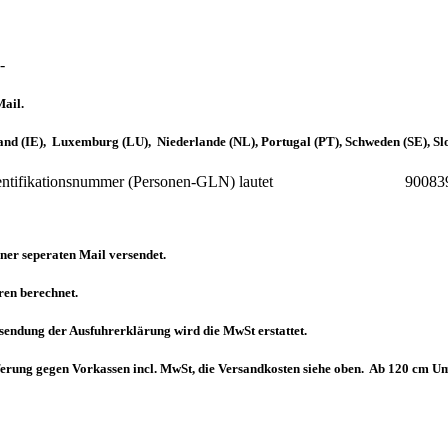
-
Mail.
land (IE), Luxemburg (LU), Niederlande (NL), Portugal (PT), Schweden (SE), Sl
eilte Identifikationsnummer (Personen-GLN) lautet 90083
ner seperaten Mail versendet.
en berechnet.
ksendung der Ausfuhrerklärung wird die MwSt erstattet.
 Lieferung gegen Vorkassen incl. MwSt, die Versandkosten siehe oben. Ab 120 c