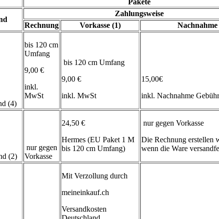
Pakete
Zahlungsweise
and
Rechnung
Vorkasse (1)
Nachnahme
bis 120 cm
Umfang
bis 120 cm Umfang
9,00 €
9,00 €
15,00€
inkl.
MwSt
inkl. MwSt
inkl. Nachnahme Gebüh
d (4)
24,50 €
nur gegen Vorkasse
Hermes (EU Paket 1 M
Die Rechnung erstellen wi
nur gegen
bis 120 cm Umfang)
wenn die Ware versandfert
d (2)
Vorkasse
Mit Verzollung durch
meineinkauf.ch
Versandkosten
Deutschland