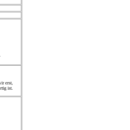
r
r erst,
ig ist.