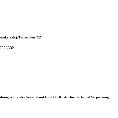
owakei (SK), Tschechien (CZ),
92233021
m Umfamg erfolgt der Versand mit GLS. Die Kosten für Porto und Verpackung