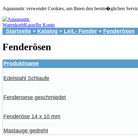
Aquanautic verwendet Cookies, um Ihnen den bestm�glichen Service 
Warenkorb
Kasse
Ihr Konto
Startseite
»
Katalog
»
Leit.- Fender
»
Fenderösen
Fenderösen
Produktname
Edelstahl Schlaufe
Fenderoese geschmiedet
Fenderöse 14 x 10 mm
Mastauge gedreht