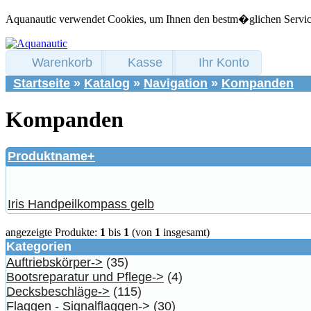
Aquanautic verwendet Cookies, um Ihnen den bestm�glichen Service 
Warenkorb
Kasse
Ihr Konto
Startseite
»
Katalog
»
Navigation
»
Kompanden
Kompanden
Produktname+
Iris Handpeilkompass gelb
angezeigte Produkte:
1
bis
1
(von
1
insgesamt)
Kategorien
Auftriebskörper->
(35)
Bootsreparatur und Pflege->
(4)
Decksbeschläge->
(115)
Flaggen - Signalflaggen->
(30)