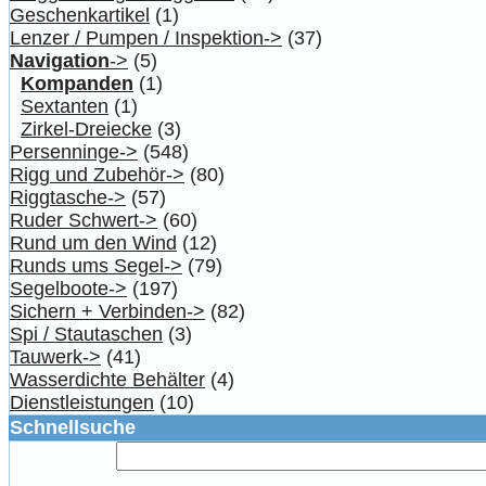
Geschenkartikel
(1)
Lenzer / Pumpen / Inspektion->
(37)
Navigation
->
(5)
Kompanden
(1)
Sextanten
(1)
Zirkel-Dreiecke
(3)
Persenninge->
(548)
Rigg und Zubehör->
(80)
Riggtasche->
(57)
Ruder Schwert->
(60)
Rund um den Wind
(12)
Runds ums Segel->
(79)
Segelboote->
(197)
Sichern + Verbinden->
(82)
Spi / Stautaschen
(3)
Tauwerk->
(41)
Wasserdichte Behälter
(4)
Dienstleistungen
(10)
Schnellsuche