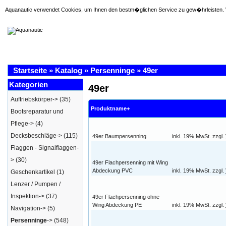
Aquanautic verwendet Cookies, um Ihnen den bestm�glichen Service zu gew�hrleisten. W
Startseite
»
Katalog
»
Persenninge
»
49er
Kategorien
49er
Auftriebskörper->
(35)
Produktname+
Bootsreparatur und
Pflege->
(4)
Decksbeschläge->
(115)
49er Baumpersenning
inkl. 19% MwSt. zzgl.
Flaggen - Signalflaggen-
>
(30)
49er Flachpersenning mit Wing
Abdeckung PVC
inkl. 19% MwSt. zzgl.
Geschenkartikel
(1)
Lenzer / Pumpen /
Inspektion->
(37)
49er Flachpersenning ohne
Wing Abdeckung PE
inkl. 19% MwSt. zzgl.
Navigation->
(5)
Persenninge
->
(548)