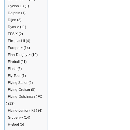
Cyclon 13
(1)
Delphin
(1)
Dijon
(3)
Dyas->
(11)
EFSIX
(2)
Eickplast-II
(4)
Europe->
(14)
Finn-Dinghy->
(19)
Fireball
(11)
Flash
(6)
Fly-Tour
(1)
Flying Sailor
(2)
Flying-Cruiser
(5)
Flying-Dutchman ( FD
)
(13)
Flying-Junior ( FJ )
(4)
Gruben->
(14)
H-Boot
(5)