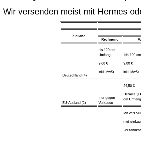
Wir versenden meist mit Hermes od
Zielland
Rechnung
V
bis 120 cm
Umfang
bis 120 c
9,00 €
9,00 €
inkl. MwSt
inkl. MwSt
Deutschland (4)
24,50 €
Hermes (EU
nur gegen
cm Umfang
EU-Ausland (2)
Vorkasse
Mit Verzoll
meineinkau
Versandkos