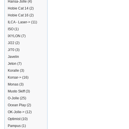
Hansa-Jolle
(4)
Hobie Cat 14
(2)
Hobie Cat 16
(2)
ILCA - Laser->
(11)
ISO
(1)
IXYLON
(7)
J/22
(2)
J/70
(3)
Javelin
Jeton
(7)
Koralle
(3)
Korsar->
(16)
Monas
(3)
Musto Skiff
(3)
O-Jolle
(25)
Ocean Play
(2)
OK-Jolle->
(12)
Optimist
(10)
Pampus
(1)