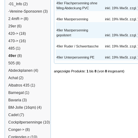
49er Flachpersenning ohne
-01_Info
(2)
Wing Abdeckung PVC
inkl. 19% MwSt. zzgl.
-Vereine-Sponsoren
(3)
2.4mR->
(8)
49er Mastpersenning
inkl. 19% MwSt. zzgl.
29er
(6)
49er Mastpersenning
420->
(18)
gepolstert
inkl. 19% MwSt. zzgl.
470->
(16)
49er Ruder / Schwerttasche
inkl. 19% MwSt. zzgl.
485
(1)
49er
(8)
49er Unterpersenning PE
inkl. 19% MwSt. zzgl.
505
(8)
Abdeckplanen
(4)
angezeigte Produkte:
1
bis
8
(von
8
insgesamt)
Achat
(2)
Albatros 435
(1)
Barnegat
(1)
Bavaria
(3)
BM-Jolle (16qm)
(4)
Cadet
(7)
Cockpitpersenninge
(10)
Conger->
(8)
Contender->
(10)