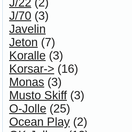
J/22
(2)
J/70
(3)
Javelin
Jeton
(7)
Koralle
(3)
Korsar->
(16)
Monas
(3)
Musto Skiff
(3)
O-Jolle
(25)
Ocean Play
(2)