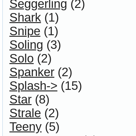
Seggerling
(2)
Shark
(1)
Snipe
(1)
Soling
(3)
Solo
(2)
Spanker
(2)
Splash->
(15)
Star
(8)
Strale
(2)
Teeny
(5)