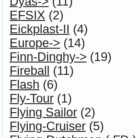
Dyas->
(11)
EFSIX
(2)
Eickplast-II
(4)
Europe->
(14)
Finn-Dinghy->
(19)
Fireball
(11)
Flash
(6)
Fly-Tour
(1)
Flying Sailor
(2)
Flying-Cruiser
(5)