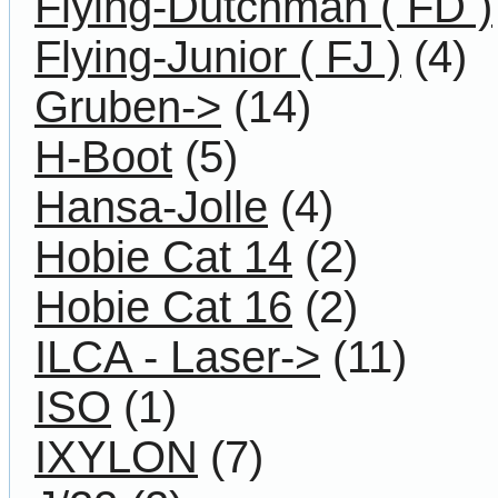
Flying-Dutchman ( FD )
Flying-Junior ( FJ )
(4)
Gruben->
(14)
H-Boot
(5)
Hansa-Jolle
(4)
Hobie Cat 14
(2)
Hobie Cat 16
(2)
ILCA - Laser->
(11)
ISO
(1)
IXYLON
(7)