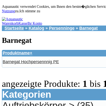
Aquanautic verwendet Cookies, um Ihnen den bestm�glichen Service 
Nutzung
zu.
Ich stimme zu
Warenkorb
Kasse
Ihr Konto
Startseite
»
Katalog
»
Persenninge
»
Barnegat
Barnegat
Produktname+
Barnegat Hochpersennnig PE
angezeigte Produkte:
1
bis
Kategorien
Auftriebskörper->
(35)