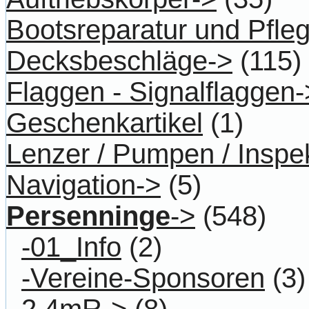
Bootsreparatur und Pfle
Decksbeschläge->
(115)
Flaggen - Signalflaggen-
Geschenkartikel
(1)
Lenzer / Pumpen / Inspe
Navigation->
(5)
Persenninge
->
(548)
-01_Info
(2)
-Vereine-Sponsoren
(3)
2.4mR->
(8)