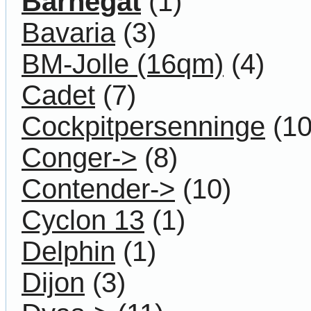
Barnegat
(1)
Bavaria
(3)
BM-Jolle (16qm)
(4)
Cadet
(7)
Cockpitpersenninge
(10
Conger->
(8)
Contender->
(10)
Cyclon 13
(1)
Delphin
(1)
Dijon
(3)