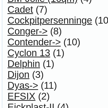
Cadet
(7)
Cockpitpersenninge
(10
Conger->
(8)
Contender->
(10)
Cyclon 13
(1)
Delphin
(1)
Dijon
(3)
Dyas->
(11)
EFSIX
(2)
Eickplast-II
(4)