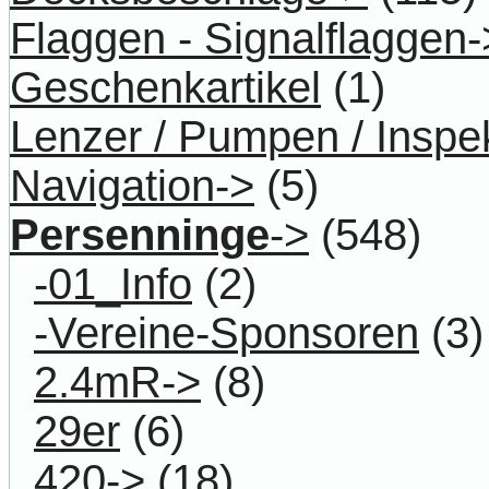
Flaggen - Signalflaggen-
Geschenkartikel
(1)
Lenzer / Pumpen / Inspe
Navigation->
(5)
Persenninge
->
(548)
-01_Info
(2)
-Vereine-Sponsoren
(3)
2.4mR->
(8)
29er
(6)
420->
(18)