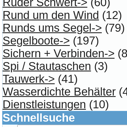
Ruder Schwert->
(60)
Rund um den Wind
(12)
Runds ums Segel->
(79)
Segelboote->
(197)
Sichern + Verbinden->
(8
Spi / Stautaschen
(3)
Tauwerk->
(41)
Wasserdichte Behälter
(4
Dienstleistungen
(10)
Schnellsuche