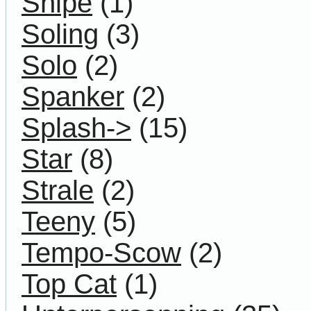
Snipe
(1)
Soling
(3)
Solo
(2)
Spanker
(2)
Splash->
(15)
Star
(8)
Strale
(2)
Teeny
(5)
Tempo-Scow
(2)
Top Cat
(1)