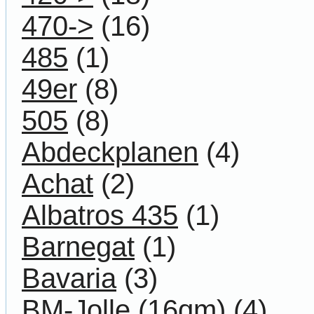
470->
(16)
485
(1)
49er
(8)
505
(8)
Abdeckplanen
(4)
Achat
(2)
Albatros 435
(1)
Barnegat
(1)
Bavaria
(3)
BM-Jolle (16qm)
(4)