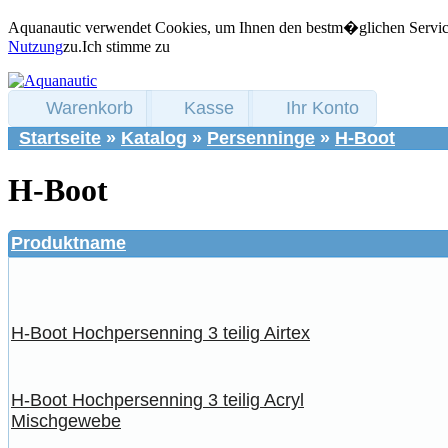
Aquanautic verwendet Cookies, um Ihnen den bestm�glichen Service 
Nutzung
zu.
Ich stimme zu
Warenkorb
Kasse
Ihr Konto
Startseite
»
Katalog
»
Persenninge
»
H-Boot
H-Boot
Produktname
H-Boot Hochpersenning 3 teilig Airtex
H-Boot Hochpersenning 3 teilig Acryl
Mischgewebe