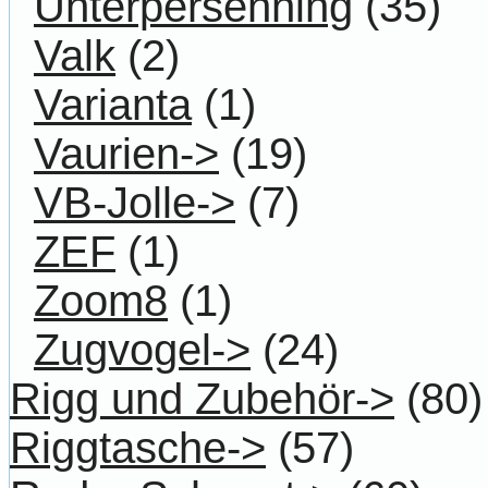
Unterpersenning
(35)
Valk
(2)
Varianta
(1)
Vaurien->
(19)
VB-Jolle->
(7)
ZEF
(1)
Zoom8
(1)
Zugvogel->
(24)
Rigg und Zubehör->
(80)
Riggtasche->
(57)