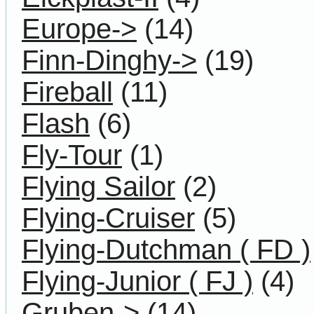
Europe->
(14)
Finn-Dinghy->
(19)
Fireball
(11)
Flash
(6)
Fly-Tour
(1)
Flying Sailor
(2)
Flying-Cruiser
(5)
Flying-Dutchman ( FD )
Flying-Junior ( FJ )
(4)
Gruben->
(14)