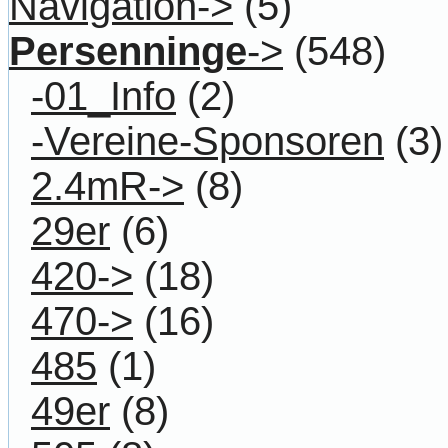
Navigation->
(5)
Persenninge
->
(548)
-01_Info
(2)
-Vereine-Sponsoren
(3)
2.4mR->
(8)
29er
(6)
420->
(18)
470->
(16)
485
(1)
49er
(8)