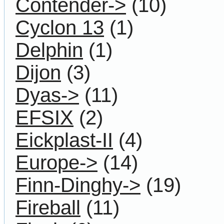
Contender->
(10)
Cyclon 13
(1)
Delphin
(1)
Dijon
(3)
Dyas->
(11)
EFSIX
(2)
Eickplast-II
(4)
Europe->
(14)
Finn-Dinghy->
(19)
Fireball
(11)