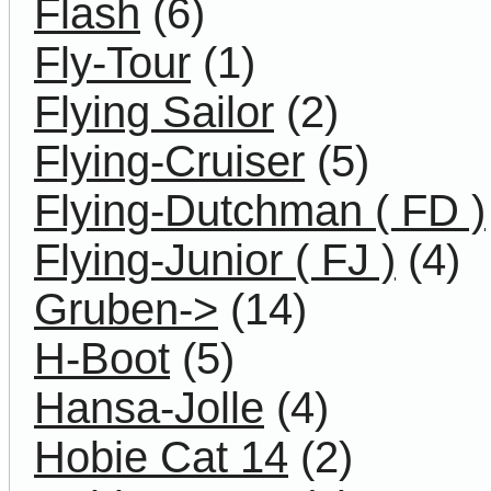
Flash
(6)
Fly-Tour
(1)
Flying Sailor
(2)
Flying-Cruiser
(5)
Flying-Dutchman ( FD )
Flying-Junior ( FJ )
(4)
Gruben->
(14)
H-Boot
(5)
Hansa-Jolle
(4)
Hobie Cat 14
(2)