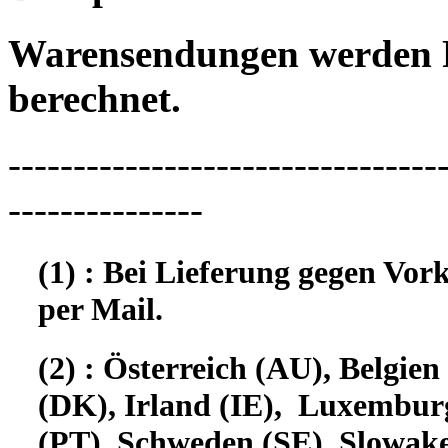
Warensendungen werden 
berechnet.
---------------------------------
---------------
(1) : Bei Lieferung gegen Vor
per Mail.
(2) : Österreich (AU), Belgi
(DK), Irland (IE), Luxembur
(PT), Schweden (SE), Slowake