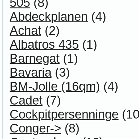
505
(8)
Abdeckplanen
(4)
Achat
(2)
Albatros 435
(1)
Barnegat
(1)
Bavaria
(3)
BM-Jolle (16qm)
(4)
Cadet
(7)
Cockpitpersenninge
(10
Conger->
(8)