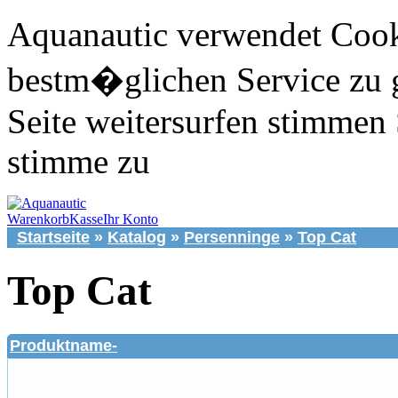
Aquanautic verwendet Cook
bestm�glichen Service zu 
Seite weitersurfen stimmen 
stimme zu
Warenkorb
Kasse
Ihr Konto
Startseite
»
Katalog
»
Persenninge
»
Top Cat
Top Cat
Produktname-