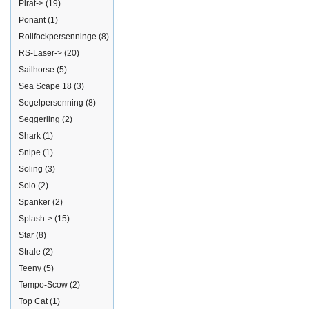
Pirat->
(19)
Ponant
(1)
Rollfockpersenninge
(8)
RS-Laser->
(20)
Sailhorse
(5)
Sea Scape 18
(3)
Segelpersenning
(8)
Seggerling
(2)
Shark
(1)
Snipe
(1)
Soling
(3)
Solo
(2)
Spanker
(2)
Splash->
(15)
Star
(8)
Strale
(2)
Teeny
(5)
Tempo-Scow
(2)
Top Cat
(1)