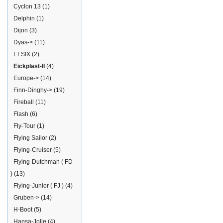
Cyclon 13
(1)
Delphin
(1)
Dijon
(3)
Dyas->
(11)
EFSIX
(2)
Eickplast-II
(4)
Europe->
(14)
Finn-Dinghy->
(19)
Fireball
(11)
Flash
(6)
Fly-Tour
(1)
Flying Sailor
(2)
Flying-Cruiser
(5)
Flying-Dutchman ( FD
)
(13)
Flying-Junior ( FJ )
(4)
Gruben->
(14)
H-Boot
(5)
Hansa-Jolle
(4)