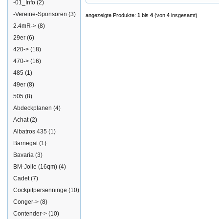
-01_Info
(2)
-Vereine-Sponsoren
(3)
angezeigte Produkte:
1
bis
4
(von
4
insgesamt)
2.4mR->
(8)
29er
(6)
420->
(18)
470->
(16)
485
(1)
49er
(8)
505
(8)
Abdeckplanen
(4)
Achat
(2)
Albatros 435
(1)
Barnegat
(1)
Bavaria
(3)
BM-Jolle (16qm)
(4)
Cadet
(7)
Cockpitpersenninge
(10)
Conger->
(8)
Contender->
(10)