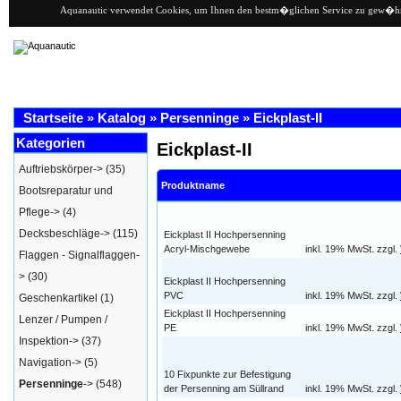
Aquanautic verwendet Cookies, um Ihnen den bestm�glichen Service zu gew�hrlei
Startseite
»
Katalog
»
Persenninge
»
Eickplast-II
Kategorien
Eickplast-II
Auftriebskörper->
(35)
Produktname
Bootsreparatur und
Pflege->
(4)
Decksbeschläge->
(115)
Eickplast II Hochpersenning
Acryl-Mischgewebe
inkl. 19% MwSt. zzgl.
Flaggen - Signalflaggen-
>
(30)
Eickplast II Hochpersenning
PVC
inkl. 19% MwSt. zzgl.
Geschenkartikel
(1)
Eickplast II Hochpersenning
Lenzer / Pumpen /
PE
inkl. 19% MwSt. zzgl.
Inspektion->
(37)
Navigation->
(5)
10 Fixpunkte zur Befestigung
Persenninge
->
(548)
der Persenning am Süllrand
inkl. 19% MwSt. zzgl.