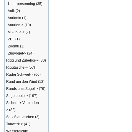
Unterpersenning
(35)
Valk
(2)
Varianta
(1)
Vaurien->
(19)
VB-Jolle->
(7)
ZEF
(1)
Zoom8
(1)
Zugvogel->
(24)
Rigg und Zubehör->
(80)
Riggtasche->
(57)
Ruder Schwert->
(60)
Rund um den Wind
(12)
Runds ums Segel->
(79)
Segelboote->
(197)
Sichern + Verbinden-
>
(82)
Spi / Stautaschen
(3)
Tauwerk->
(41)
Wasserdichte