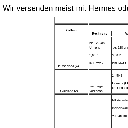
Wir versenden meist mit Hermes od
Zielland
Rechnung
V
bis 120 cm
Umfang
bis 120 c
9,00 €
9,00 €
inkl. MwSt
inkl. MwSt
Deutschland (4)
24,50 €
Hermes (EU
nur gegen
cm Umfang
EU-Ausland (2)
Vorkasse
Mit Verzoll
meineinkau
Versandkos