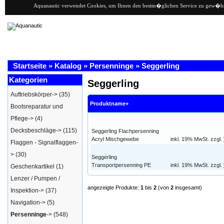
Aquanautic verwendet Cookies, um Ihnen den bestm�glichen Service zu gew�hrlei
Startseite
»
Katalog
»
Persenninge
»
Seggerling
Kategorien
Seggerling
Auftriebskörper->
(35)
Produktname+
Bootsreparatur und
Pflege->
(4)
Decksbeschläge->
(115)
Seggerling Flachpersenning
Acryl Mischgewebe
inkl. 19% MwSt. zzgl.
Flaggen - Signalflaggen-
>
(30)
Seggerling
Transportpersenning PE
inkl. 19% MwSt. zzgl.
Geschenkartikel
(1)
Lenzer / Pumpen /
angezeigte Produkte:
1
bis
2
(von
2
insgesamt)
Inspektion->
(37)
Navigation->
(5)
Persenninge
->
(548)