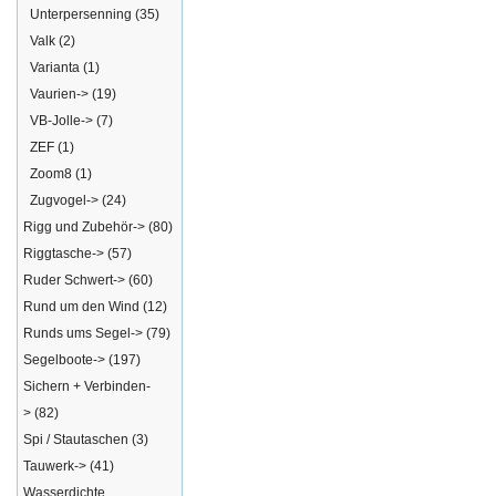
Unterpersenning
(35)
Valk
(2)
Varianta
(1)
Vaurien->
(19)
VB-Jolle->
(7)
ZEF
(1)
Zoom8
(1)
Zugvogel->
(24)
Rigg und Zubehör->
(80)
Riggtasche->
(57)
Ruder Schwert->
(60)
Rund um den Wind
(12)
Runds ums Segel->
(79)
Segelboote->
(197)
Sichern + Verbinden-
>
(82)
Spi / Stautaschen
(3)
Tauwerk->
(41)
Wasserdichte