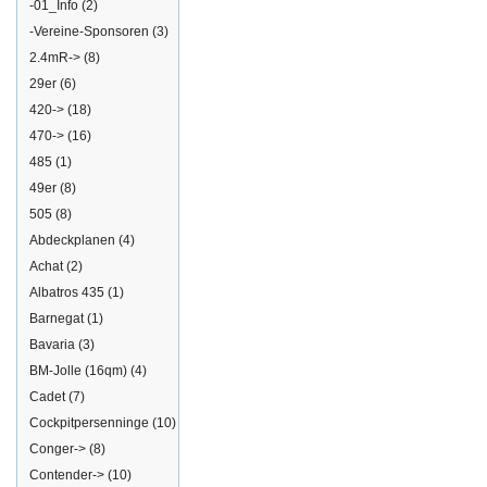
-01_Info
(2)
-Vereine-Sponsoren
(3)
2.4mR->
(8)
29er
(6)
420->
(18)
470->
(16)
485
(1)
49er
(8)
505
(8)
Abdeckplanen
(4)
Achat
(2)
Albatros 435
(1)
Barnegat
(1)
Bavaria
(3)
BM-Jolle (16qm)
(4)
Cadet
(7)
Cockpitpersenninge
(10)
Conger->
(8)
Contender->
(10)