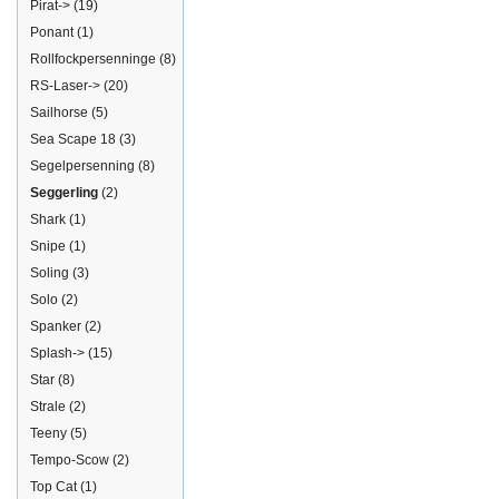
Pirat->
(19)
Ponant
(1)
Rollfockpersenninge
(8)
RS-Laser->
(20)
Sailhorse
(5)
Sea Scape 18
(3)
Segelpersenning
(8)
Seggerling
(2)
Shark
(1)
Snipe
(1)
Soling
(3)
Solo
(2)
Spanker
(2)
Splash->
(15)
Star
(8)
Strale
(2)
Teeny
(5)
Tempo-Scow
(2)
Top Cat
(1)