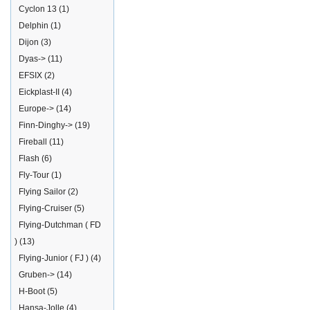
Cyclon 13
(1)
Delphin
(1)
Dijon
(3)
Dyas->
(11)
EFSIX
(2)
Eickplast-II
(4)
Europe->
(14)
Finn-Dinghy->
(19)
Fireball
(11)
Flash
(6)
Fly-Tour
(1)
Flying Sailor
(2)
Flying-Cruiser
(5)
Flying-Dutchman ( FD
)
(13)
Flying-Junior ( FJ )
(4)
Gruben->
(14)
H-Boot
(5)
Hansa-Jolle
(4)