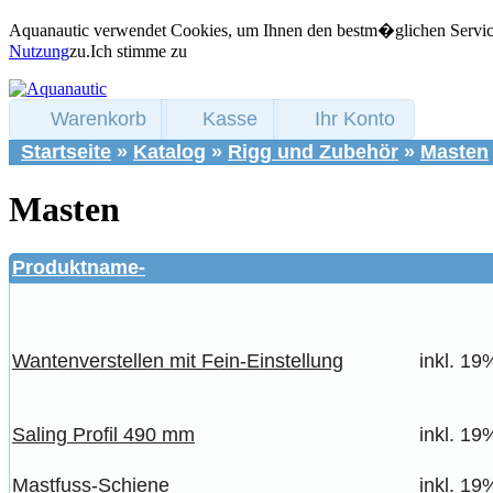
Aquanautic verwendet Cookies, um Ihnen den bestm�glichen Service 
Nutzung
zu.
Ich stimme zu
Warenkorb
Kasse
Ihr Konto
Startseite
»
Katalog
»
Rigg und Zubehör
»
Masten
Masten
Produktname-
Wantenverstellen mit Fein-Einstellung
inkl. 19
Saling Profil 490 mm
inkl. 19
Mastfuss-Schiene
inkl. 19