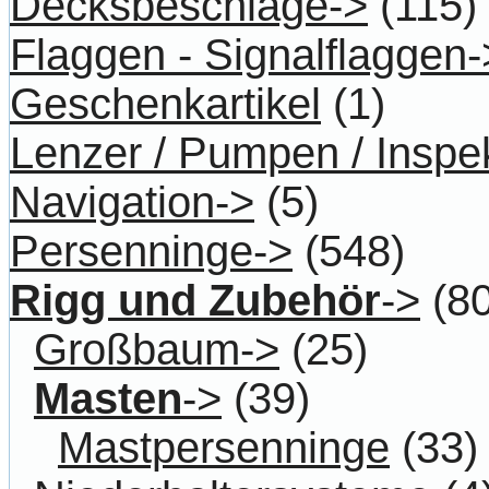
Decksbeschläge->
(115)
Flaggen - Signalflaggen-
Geschenkartikel
(1)
Lenzer / Pumpen / Inspe
Navigation->
(5)
Persenninge->
(548)
Rigg und Zubehör
->
(80
Großbaum->
(25)
Masten
->
(39)
Mastpersenninge
(33)