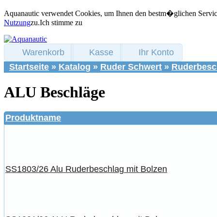
Aquanautic verwendet Cookies, um Ihnen den bestm�glichen Service 
Nutzung
zu.
Ich stimme zu
Warenkorb
Kasse
Ihr Konto
Startseite
»
Katalog
»
Ruder Schwert
»
Ruderbesc
ALU Beschläge
Produktname
SS1803/26 Alu Ruderbeschlag mit Bolzen