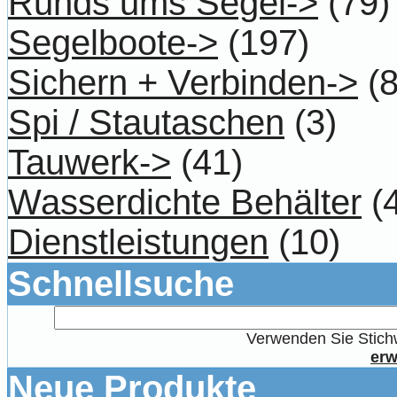
Runds ums Segel->
(79)
Segelboote->
(197)
Sichern + Verbinden->
(8
Spi / Stautaschen
(3)
Tauwerk->
(41)
Wasserdichte Behälter
(4
Dienstleistungen
(10)
Schnellsuche
Verwenden Sie Stichw
erw
Neue Produkte