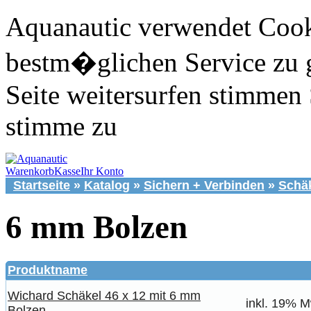
Aquanautic verwendet Cook
bestm�glichen Service zu 
Seite weitersurfen stimmen 
stimme zu
Warenkorb
Kasse
Ihr Konto
Startseite
»
Katalog
»
Sichern + Verbinden
»
Schä
6 mm Bolzen
Produktname
Wichard Schäkel 46 x 12 mit 6 mm
inkl. 19% M
Bolzen