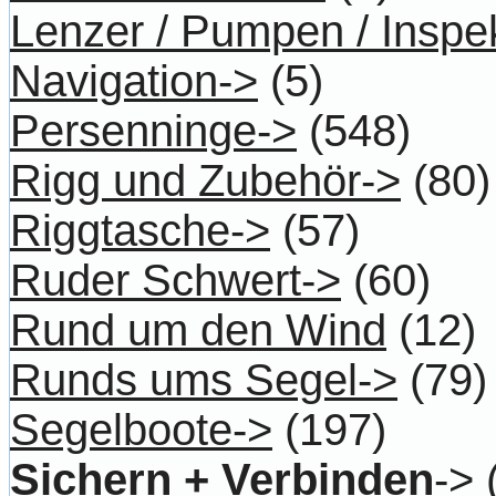
Lenzer / Pumpen / Inspe
Navigation->
(5)
Persenninge->
(548)
Rigg und Zubehör->
(80)
Riggtasche->
(57)
Ruder Schwert->
(60)
Rund um den Wind
(12)
Runds ums Segel->
(79)
Segelboote->
(197)
Sichern + Verbinden
->