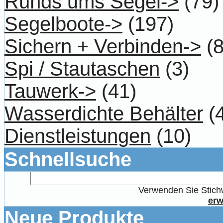
Runds ums Segel->
(79)
Segelboote->
(197)
Sichern + Verbinden->
(8
Spi / Stautaschen
(3)
Tauwerk->
(41)
Wasserdichte Behälter
(4
Dienstleistungen
(10)
Schnellsuche
Verwenden Sie Stichw
erw
Neue Produkte