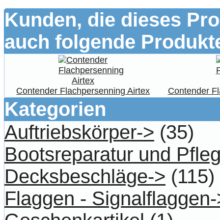
Kunden, die dieses Pro
auch folgende Produkte
Contender Flachpersenning Airtex
Contender F
Kategorien
Auftriebskörper->
(35)
Bootsreparatur und Pfle
Decksbeschläge->
(115)
Flaggen - Signalflaggen-