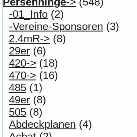
Persenninge
->
(548)
-01_Info
(2)
-Vereine-Sponsoren
(3)
2.4mR->
(8)
29er
(6)
420->
(18)
470->
(16)
485
(1)
49er
(8)
505
(8)
Abdeckplanen
(4)
Achat
(2)