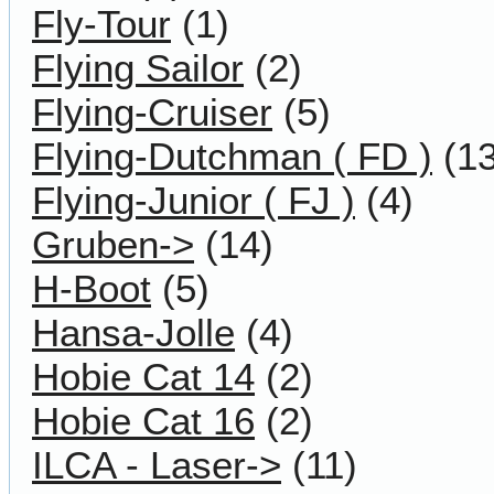
Fly-Tour
(1)
Flying Sailor
(2)
Flying-Cruiser
(5)
Flying-Dutchman ( FD )
(13
Flying-Junior ( FJ )
(4)
Gruben->
(14)
H-Boot
(5)
Hansa-Jolle
(4)
Hobie Cat 14
(2)
Hobie Cat 16
(2)
ILCA - Laser->
(11)