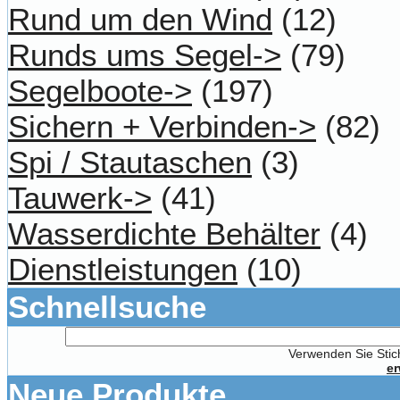
Rund um den Wind
(12)
Runds ums Segel->
(79)
Segelboote->
(197)
Sichern + Verbinden->
(82)
Spi / Stautaschen
(3)
Tauwerk->
(41)
Wasserdichte Behälter
(4)
Dienstleistungen
(10)
Schnellsuche
Verwenden Sie Stich
er
Neue Produkte