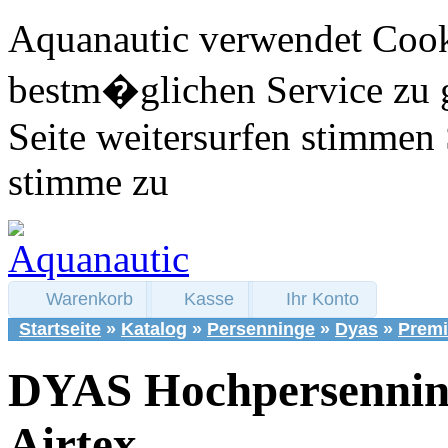
Aquanautic verwendet Cook
bestm�glichen Service zu 
Seite weitersurfen stimmen 
stimme zu
Warenkorb
Kasse
Ihr Konto
Startseite
»
Katalog
»
Persenninge
»
Dyas
»
Prem
DYAS Hochpersenni
Airtex