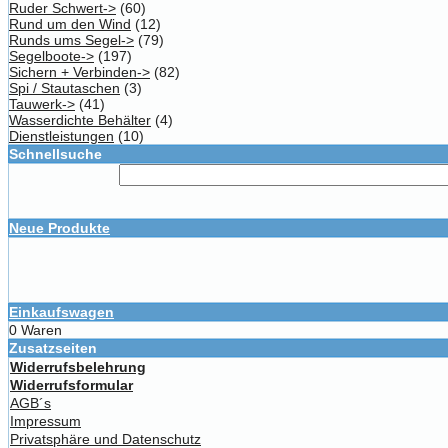
Ruder Schwert->
(60)
Rund um den Wind
(12)
Runds ums Segel->
(79)
Segelboote->
(197)
Sichern + Verbinden->
(82)
Spi / Stautaschen
(3)
Tauwerk->
(41)
Wasserdichte Behälter
(4)
Dienstleistungen
(10)
Schnellsuche
Neue Produkte
Einkaufswagen
0 Waren
Zusatzseiten
Widerrufsbelehrung
Widerrufsformular
AGB´s
Impressum
Privatsphäre und Datenschutz