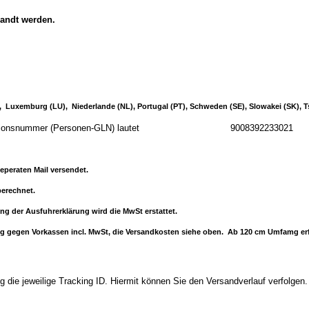
sandt werden.
IE), Luxemburg (LU), Niederlande (NL), Portugal (PT), Schweden (SE), Slowakei (SK), 
 Identifikationsnummer (Personen-GLN) lautet 9008392233021
eperaten Mail versendet.
erechnet.
ung der Ausfuhrerklärung wird die MwSt erstattet.
ferung gegen Vorkassen incl. MwSt, die Versandkosten siehe oben. Ab 120 cm Umfamg 
 die jeweilige Tracking ID. Hiermit können Sie den Versandverlauf verfolgen.