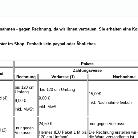
nahmen - gegen Rechnung, da wir Ihnen vertrauen. Sie erhalten eine Ko
ster im Shop. Deshalb kein paypal oder Ähnliches.
Pakete
Zahlungsweise
nd
Rechnung
Vorkasse (1)
Nachnahme
bis 120 cm
bis 120 cm Umfang
Umfang
15,00€
 (4)
9,00 €
9,00 €
inkl. Nachnahme Gebühr
inkl. MwSt
inkl. MwSt
24,50 €
nur gegen Vorkasse
nur gegen
 (2)
Hermes (EU Paket 1 M bis
Die Rechnung erstellen wir 
Vorkasse
120 cm Umfang)
die Ware versandfertig ist.