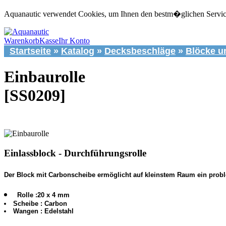
Aquanautic verwendet Cookies, um Ihnen den bestm�glichen Service 
Warenkorb
Kasse
Ihr Konto
Startseite
»
Katalog
»
Decksbeschläge
»
Blöcke u
Einbaurolle
[SS0209]
Einlassblock - Durchführungsrolle
Der Block mit Carbonscheibe ermöglicht auf kleinstem Raum ein prob
Rolle :20 x 4 mm
Scheibe : Carbon
Wangen : Edelstahl