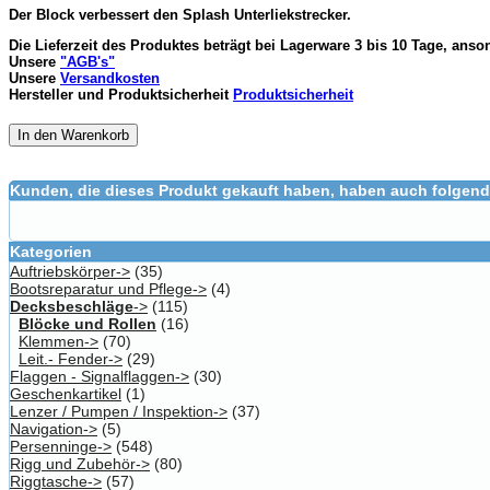
Der Block verbessert den Splash Unterliekstrecker.
Die Lieferzeit des Produktes beträgt bei Lagerware 3 bis 10 Tage, anso
Unsere
"AGB's"
Unsere
Versandkosten
Hersteller und Produktsicherheit
Produktsicherheit
In den Warenkorb
Kunden, die dieses Produkt gekauft haben, haben auch folgend
Kategorien
Auftriebskörper->
(35)
Bootsreparatur und Pflege->
(4)
Decksbeschläge
->
(115)
Blöcke und Rollen
(16)
Klemmen->
(70)
Leit.- Fender->
(29)
Flaggen - Signalflaggen->
(30)
Geschenkartikel
(1)
Lenzer / Pumpen / Inspektion->
(37)
Navigation->
(5)
Persenninge->
(548)
Rigg und Zubehör->
(80)
Riggtasche->
(57)