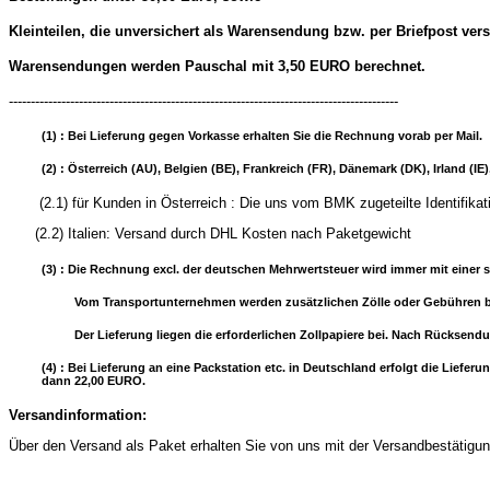
Kleinteilen, die unversichert als Warensendung bzw. per Briefpost ver
Warensendungen werden Pauschal mit 3,50 EURO berechnet.
-----------------------------------------------------------------------------------------
(1) : Bei Lieferung gegen Vorkasse erhalten Sie die Rechnung vorab per Mail.
(2) : Österreich (AU), Belgien (BE), Frankreich (FR), Dänemark (DK), Irland (
(2.1) für Kunden in Österreich : Die uns vom BMK zugeteilte
(2.2) Italien: Versand durch DHL Kosten nach Paketgewicht
(3) : Die Rechnung excl. der deutschen Mehrwertsteuer wird immer mit einer s
Vom Transportunternehmen werden zusätzlichen Zölle oder Gebühren b
Der Lieferung liegen die erforderlichen Zollpapiere bei. Nach Rücksend
(4) : Bei Lieferung an eine Packstation etc. in Deutschland erfolgt die Lie
dann 22,00 EURO.
Versandinformation:
Über den Versand als Paket erhalten Sie von uns mit der Versandbestätigung