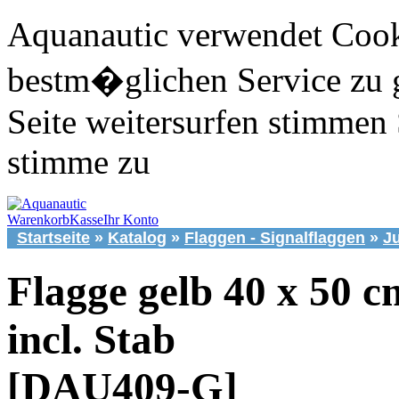
Aquanautic verwendet Cook
bestm�glichen Service zu 
Seite weitersurfen stimmen 
stimme zu
Warenkorb
Kasse
Ihr Konto
Startseite
»
Katalog
»
Flaggen - Signalflaggen
»
J
Flagge gelb 40 x 50 c
incl. Stab
[DAU409-G]