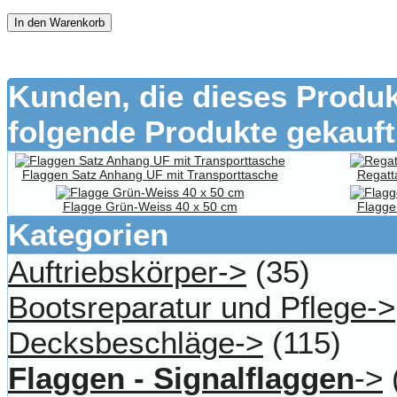
In den Warenkorb
Kunden, die dieses Produk
folgende Produkte gekauft
Flaggen Satz Anhang UF mit Transporttasche
Regatta
Flagge Grün-Weiss 40 x 50 cm
Flagge
Kategorien
Auftriebskörper->
(35)
Bootsreparatur und Pflege->
Decksbeschläge->
(115)
Flaggen - Signalflaggen
->