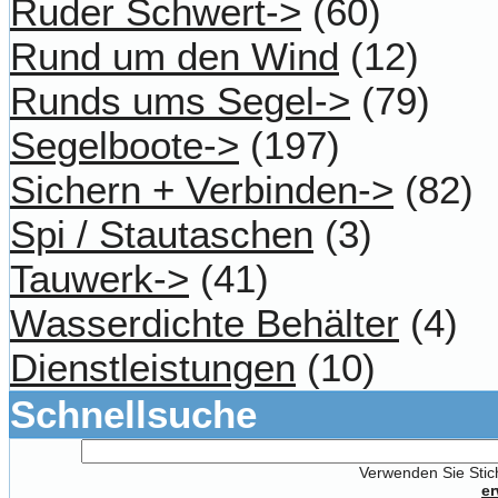
Ruder Schwert->
(60)
Rund um den Wind
(12)
Runds ums Segel->
(79)
Segelboote->
(197)
Sichern + Verbinden->
(82)
Spi / Stautaschen
(3)
Tauwerk->
(41)
Wasserdichte Behälter
(4)
Dienstleistungen
(10)
Schnellsuche
Verwenden Sie Stich
er