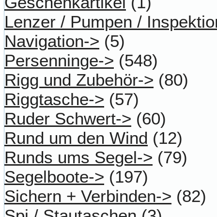
Geschenkartikel
(1)
Lenzer / Pumpen / Inspektio
Navigation->
(5)
Persenninge->
(548)
Rigg und Zubehör->
(80)
Riggtasche->
(57)
Ruder Schwert->
(60)
Rund um den Wind
(12)
Runds ums Segel->
(79)
Segelboote->
(197)
Sichern + Verbinden->
(82)
Spi / Stautaschen
(3)