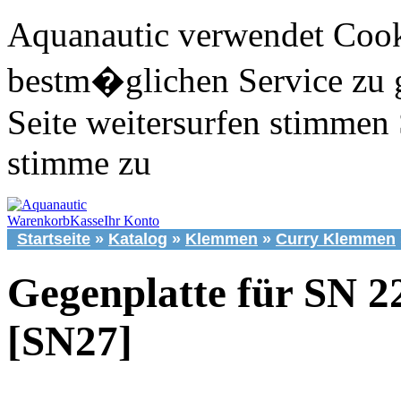
Aquanautic verwendet Cook
bestm�glichen Service zu 
Seite weitersurfen stimmen 
stimme zu
Warenkorb
Kasse
Ihr Konto
Startseite
»
Katalog
»
Klemmen
»
Curry Klemmen
Gegenplatte für SN 2
[SN27]