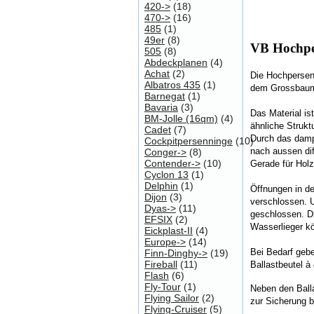
420->
(18)
470->
(16)
485
(1)
49er
(8)
VB Hochpe
505
(8)
Abdeckplanen
(4)
Achat
(2)
Die Hochpersenn
Albatros 435
(1)
dem Grossbaum 
Barnegat
(1)
Bavaria
(3)
Das Material i
BM-Jolle (16qm)
(4)
ähnliche Struktu
Cadet
(7)
Durch das damp
Cockpitpersenninge
(10)
nach aussen dif
Conger->
(8)
Contender->
(10)
Gerade für Holz
Cyclon 13
(1)
Delphin
(1)
Öffnungen in d
Dijon
(3)
verschlossen. 
Dyas->
(11)
geschlossen.
D
EFSIX
(2)
Wasserlieger k
Eickplast-II
(4)
Europe->
(14)
Bei Bedarf gebe
Finn-Dinghy->
(19)
Fireball
(11)
Ballastbeutel à
Flash
(6)
Fly-Tour
(1)
Neben den Ball
Flying Sailor
(2)
zur Sicherung b
Flying-Cruiser
(5)