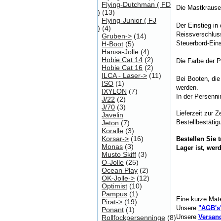
Flying-Dutchman ( FD
Die Mastkrause 
)
(13)
Flying-Junior ( FJ
Der Einstieg in
)
(4)
Reissverschluss
Gruben->
(14)
Steuerbord-Eins
H-Boot
(5)
Hansa-Jolle
(4)
Hobie Cat 14
(2)
Die Farbe der P
Hobie Cat 16
(2)
ILCA - Laser->
(11)
Bei Booten, die
ISO
(1)
werden.
IXYLON
(7)
In der Persenni
J/22
(2)
J/70
(3)
Lieferzeit zur 
Javelin
Bestellbestätig
Jeton
(7)
Koralle
(3)
Korsar->
(16)
Bestellen Sie
Monas
(3)
Lager ist, wer
Musto Skiff
(3)
O-Jolle
(25)
Ocean Play
(2)
OK-Jolle->
(12)
Optimist
(10)
Pampus
(1)
Eine kurze Mate
Pirat->
(19)
Unsere
"AGB's
Ponant
(1)
Unsere
Versan
Rollfockpersenninge
(8)