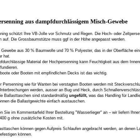
rsenning aus dampfdurchlässigem Misch-Gewebe
ing schützt Ihre VB-Jolle vor Schmutz und Regen. Die Hoch- oder Zeltpersen
auf. Die Grossbaumstütze muss ggf in der Höhe angepasst werden.
st Gewebe aus 30 % Baumwolle und 70 % Polyester, das in der Oberfläche ein
r hat.
fdurchlässige Material der Hochpersenning kann Feuchtigkeit aus dem Inner
fundieren.
boote oder Booten mit empfindlichen Decks ist das wichtig.
er Persenning wie für Wanten bei verstagten Booten werden mit Steckverschl
Unterbrechungen werden, ausser an Bug und Heck, durch Schnallenverschlüs
ie Ballasttaschen sind standardmäßig
ungefüllt,
was das Handling für Landlieg
önnen die Ballastgewichte einfach austauschen.
n Sie im Kommentarfeld Ihrer Bestellung "Wasserlieger" an – wir liefern Ihnen
 400 g ohne zusätzliche Kosten mit.
asttaschen können gegen Aufpreis Schlaufen angebracht werden, an denen La
efestigen können.