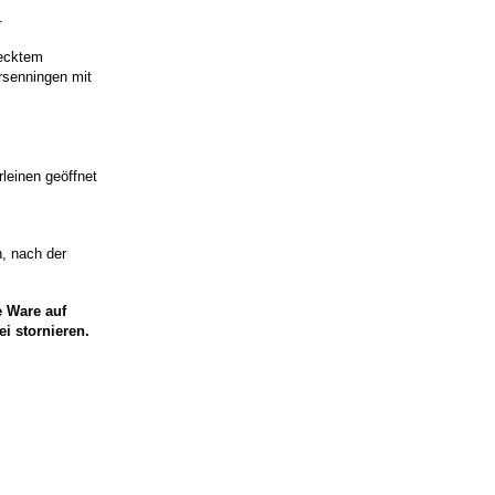
.
decktem
rsenningen mit
rleinen geöffnet
n, nach der
e Ware auf
ei stornieren.