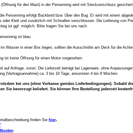
(Öffnung für den Mast) in der Persenning wird mit Steckverschluss gesichert
 die Persenning erfolgt Backbord bzw. Über den Bug. Er wird mit einem abge
 oder Klett und zusätzlich mit Schnallen verschlossen. Die Lieferung von Pe
tieg ist ggf. möglich. Bitte fragen Sie bei uns nach.
ersenning ist blau.
 im Wasser in einer Box liegen, sollten die Ausschnitte am Deck für die Achte
ng ist keine Öffnung für einen Motor vorgesehen.
Zeit auf Anfrage, sonst: Die Lieferzeit beträgt bei Lagerware, ohne Anpassunge
ung (Vertragsannahme) ca. 3 bis 10 Tage, ansonsten 4 bis 8 Wochen.
 trotzdem bei uns (ohne Vorkasse gemäss Lieferbedingungen). Sobald di
den Sie bevorzugt beliefert. Sie können Ihre Bestellung jederzeit kostenfr
.
rialbeschreibung finden Sie
hier
"
dkosten