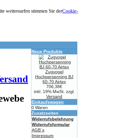
e weitersurfen stimmen Sie der
Cookie-
Neue Produkte
Zugvogel
ersand
Hochpersenning BJ
60-70 Airtex
706,38€
inkl. 19% MwSt. zzgl.
gewebe
Versand
Einkaufswagen
0 Waren
Zusatzseiten
Widerrufsbelehrung
Widerrufsformular
AGB´s
Impressum