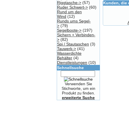
Riggtasche->
(57)
Kunden, die 
Ruder Schwert->
(60)
Rund um den
Wind
(12)
Runds ums Segel-
>
(79)
Segelboote->
(197)
Sichern + Verbinden-
>
(82)
Spi / Stautaschen
(3)
Tauwerk->
(41)
Wasserdichte
Behälter
(4)
Dienstleistungen
(10)
Schnellsuche
Verwenden Sie
Stichworte, um ein
Produkt zu finden.
erweiterte Suche