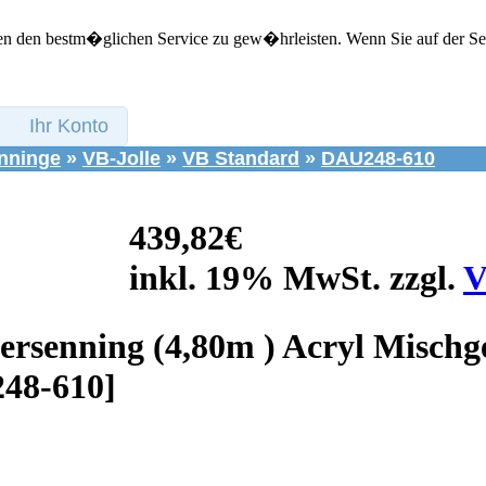
n den bestm�glichen Service zu gew�hrleisten. Wenn Sie auf der Seit
Ihr Konto
nninge
»
VB-Jolle
»
VB Standard
»
DAU248-610
439,82€
inkl. 19% MwSt. zzgl.
V
rsenning (4,80m ) Acryl Misch
48-610]