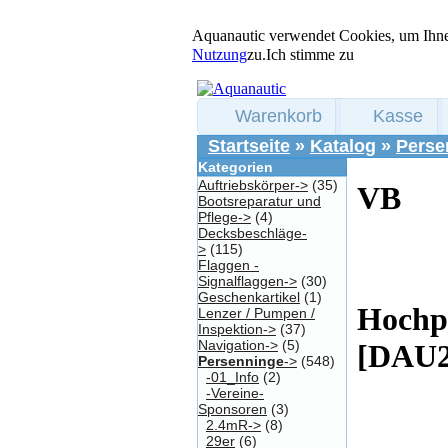
Aquanautic verwendet Cookies, um Ihne
Nutzung
zu.
Ich stimme zu
Warenkorb
Kasse
Startseite
»
Katalog
»
Perse
Kategorien
Auftriebskörper->
(35)
VB
Bootsreparatur und
Pflege->
(4)
Decksbeschläge-
>
(115)
Flaggen -
Signalflaggen->
(30)
Geschenkartikel
(1)
Hochpe
Lenzer / Pumpen /
Inspektion->
(37)
Navigation->
(5)
[DAU2
Persenninge
->
(548)
-01_Info
(2)
-Vereine-
Sponsoren
(3)
2.4mR->
(8)
29er
(6)