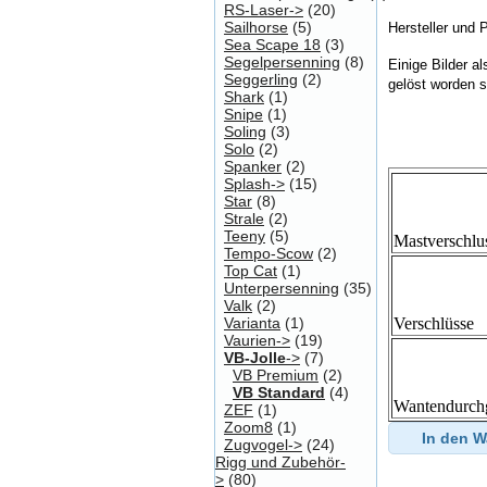
RS-Laser->
(20)
Sailhorse
(5)
Hersteller und 
Sea Scape 18
(3)
Segelpersenning
(8)
Einige Bilder a
Seggerling
(2)
gelöst worden s
Shark
(1)
Snipe
(1)
Soling
(3)
Solo
(2)
Spanker
(2)
Splash->
(15)
Star
(8)
Strale
(2)
Teeny
(5)
Mastverschlu
Tempo-Scow
(2)
Top Cat
(1)
Unterpersenning
(35)
Valk
(2)
Varianta
(1)
Verschlüsse
Vaurien->
(19)
VB-Jolle
->
(7)
VB Premium
(2)
VB Standard
(4)
Wantendurch
ZEF
(1)
Zoom8
(1)
In den 
Zugvogel->
(24)
Rigg und Zubehör-
>
(80)