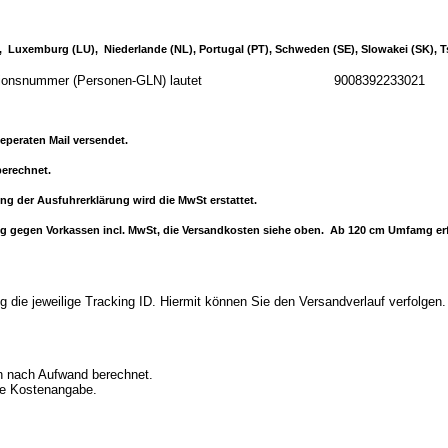
IE), Luxemburg (LU), Niederlande (NL), Portugal (PT), Schweden (SE), Slowakei (SK), 
 Identifikationsnummer (Personen-GLN) lautet 9008392233021
eperaten Mail versendet.
erechnet.
ung der Ausfuhrerklärung wird die MwSt erstattet.
ferung gegen Vorkassen incl. MwSt, die Versandkosten siehe oben. Ab 120 cm Umfamg 
 die jeweilige Tracking ID. Hiermit können Sie den Versandverlauf verfolgen.
en nach Aufwand berechnet.
che Kostenangabe.