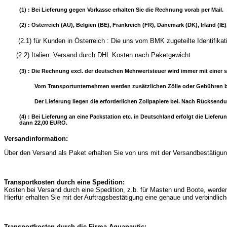
(1) : Bei Lieferung gegen Vorkasse erhalten Sie die Rechnung vorab per Mail.
(2) : Österreich (AU), Belgien (BE), Frankreich (FR), Dänemark (DK), Irland (
(2.1) für Kunden in Österreich : Die uns vom BMK zugeteilte
(2.2) Italien: Versand durch DHL Kosten nach Paketgewicht
(3) : Die Rechnung excl. der deutschen Mehrwertsteuer wird immer mit einer s
Vom Transportunternehmen werden zusätzlichen Zölle oder Gebühren b
Der Lieferung liegen die erforderlichen Zollpapiere bei. Nach Rücksend
(4) : Bei Lieferung an eine Packstation etc. in Deutschland erfolgt die Lie
dann 22,00 EURO.
Versandinformation:
Über den Versand als Paket erhalten Sie von uns mit der Versandbestätigung
Transportkosten durch eine Spedition:
Kosten bei Versand durch eine Spedition, z.b. für Masten und Boote, werd
Hierfür erhalten Sie mit der Auftragsbestätigung eine genaue und verbindli
Transportkosten durch die Firma Aquanautic: