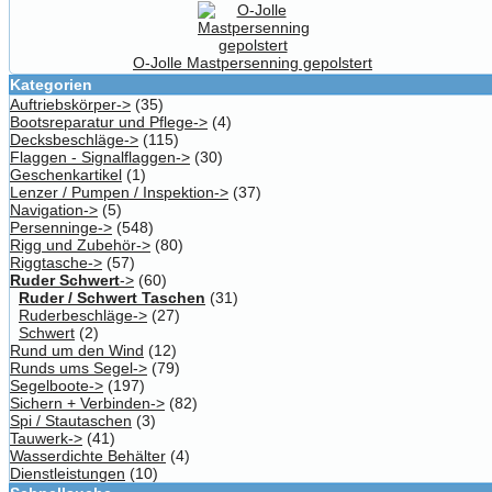
O-Jolle Mastpersenning gepolstert
Kategorien
Auftriebskörper->
(35)
Bootsreparatur und Pflege->
(4)
Decksbeschläge->
(115)
Flaggen - Signalflaggen->
(30)
Geschenkartikel
(1)
Lenzer / Pumpen / Inspektion->
(37)
Navigation->
(5)
Persenninge->
(548)
Rigg und Zubehör->
(80)
Riggtasche->
(57)
Ruder Schwert
->
(60)
Ruder / Schwert Taschen
(31)
Ruderbeschläge->
(27)
Schwert
(2)
Rund um den Wind
(12)
Runds ums Segel->
(79)
Segelboote->
(197)
Sichern + Verbinden->
(82)
Spi / Stautaschen
(3)
Tauwerk->
(41)
Wasserdichte Behälter
(4)
Dienstleistungen
(10)