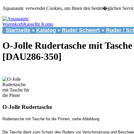
Aquanautic verwendet Cookies, um Ihnen den bestm�glichen Service 
Warenkorb
Kasse
Ihr Konto
Startseite
»
Katalog
»
Ruder Schwert
»
Ruder / Sc
O-Jolle Rudertasche mit Tasche 
[DAU286-350]
O-Jolle Rudertasche
Rudertasche mit Tasche für die Pinnen, siehe Abbildung
Die Tasche dient zum Schutz des Ruders vor Verschmutzung und Beschaedi