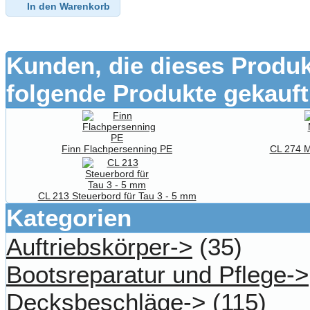
In den Warenkorb
Kunden, die dieses Produk
folgende Produkte gekauft
Finn Flachpersenning PE
CL 274 M
CL 213 Steuerbord für Tau 3 - 5 mm
Kategorien
Auftriebskörper->
(35)
Bootsreparatur und Pflege->
Decksbeschläge->
(115)