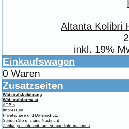
Altanta Kolibr
2
inkl. 19% M
Einkaufswagen
0 Waren
Zusatzseiten
Widerrufsbelehrung
Widerrufsformular
AGB´s
Impressum
Privatsphäre und Datenschutz
Senden Sie uns eine Nachricht
Zahlungs- Lieferzeit- und Versandinformationen