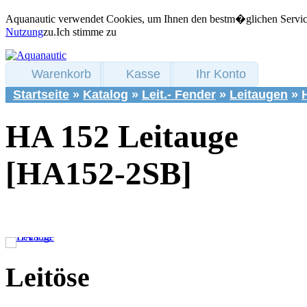
Aquanautic verwendet Cookies, um Ihnen den bestm�glichen Service 
Nutzung
zu.
Ich stimme zu
Warenkorb
Kasse
Ihr Konto
Startseite
»
Katalog
»
Leit.- Fender
»
Leitaugen
»
HA 152 Leitauge
[HA152-2SB]
Leitöse