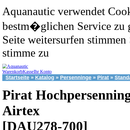
Aquanautic verwendet Cook
bestm�glichen Service zu 
Seite weitersurfen stimmen 
stimme zu
Warenkorb
Kasse
Ihr Konto
Startseite
»
Katalog
»
Persenninge
»
Pirat
»
Stand
Pirat Hochpersennin
Airtex
[DAU278-700]