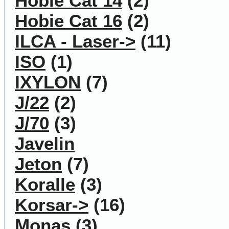
Hobie Cat 14
(2)
Hobie Cat 16
(2)
ILCA - Laser->
(11)
ISO
(1)
IXYLON
(7)
J/22
(2)
J/70
(3)
Javelin
Jeton
(7)
Koralle
(3)
Korsar->
(16)
Monas
(3)