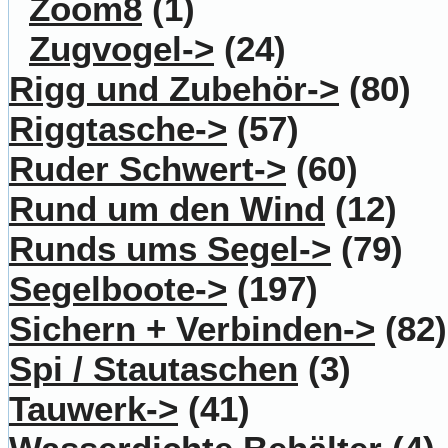
Zoom8
(1)
Zugvogel->
(24)
Rigg und Zubehör->
(80)
Riggtasche->
(57)
Ruder Schwert->
(60)
Rund um den Wind
(12)
Runds ums Segel->
(79)
Segelboote->
(197)
Sichern + Verbinden->
(82)
Spi / Stautaschen
(3)
Tauwerk->
(41)