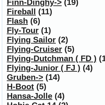
Finn-Dinghy->
(19)
Fireball
(11)
Flash
(6)
Fly-Tour
(1)
Flying Sailor
(2)
Flying-Cruiser
(5)
Flying-Dutchman ( FD )
(1
Flying-Junior ( FJ )
(4)
Gruben->
(14)
H-Boot
(5)
Hansa-Jolle
(4)