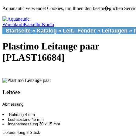
Aquanautic verwendet Cookies, um Ihnen den bestm�glichen Service 
Warenkorb
Kasse
Ihr Konto
Startseite
»
Katalog
»
Leit.- Fender
»
Leitaugen
»
Plastimo Leitauge paar
[PLAST16684]
Leitöse
Abmessung
Bohrung 4 mm
Lochabstand 45 mm
Innenabmessung 30 x 15 mm
Lieferumfang 2 Stück