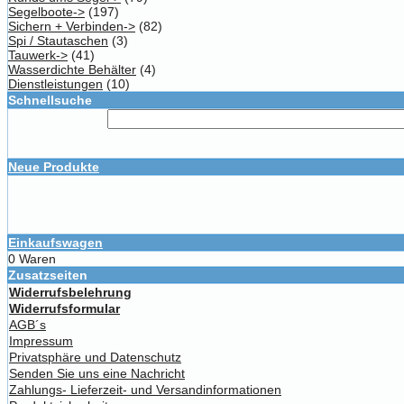
Segelboote->
(197)
Sichern + Verbinden->
(82)
Spi / Stautaschen
(3)
Tauwerk->
(41)
Wasserdichte Behälter
(4)
Dienstleistungen
(10)
Schnellsuche
Neue Produkte
Einkaufswagen
0 Waren
Zusatzseiten
Widerrufsbelehrung
Widerrufsformular
AGB´s
Impressum
Privatsphäre und Datenschutz
Senden Sie uns eine Nachricht
Zahlungs- Lieferzeit- und Versandinformationen