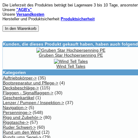
Die Lieferzeit des Produktes beträgt bei Lagerware 3 bis 10 Tage, ansonste
Unsere
"AGB's"
Unsere
Versandkosten
Hersteller und Produktsicherheit
Produktsicherheit
In den Warenkorb
Kunden, die dieses Produkt gekauft haben, haben auch folgend
Gruben Star Hochpersenning PE
Wind Tell Tales
Kategorien
Auftriebskörper->
(35)
Bootsreparatur und Pflege->
(4)
Decksbeschläge->
(115)
Flaggen - Signalflaggen->
(30)
Geschenkartikel
(1)
Lenzer / Pumpen / Inspektion->
(37)
Navigation->
(5)
Persenninge->
(548)
Rigg und Zubehör->
(80)
Riggtasche->
(57)
Ruder Schwert->
(60)
Rund um den Wind
(12)
Runds ums Segel->
(79)