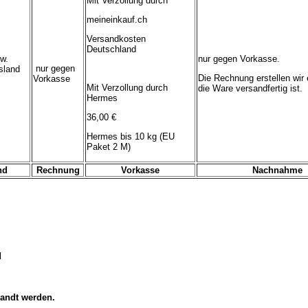
Mit Verzollung durch
meineinkauf.ch
Versandkosten
Deutschland
w.
nur gegen Vorkasse.
nur gegen
sland
Die Rechnung erstellen wir 
Vorkasse
Mit Verzollung durch
die Ware versandfertig ist.
Hermes
36,00 €
Hermes bis 10 kg (EU
Paket 2 M)
nd
Rechnung
Vorkasse
Nachnahme
d
sandt werden.