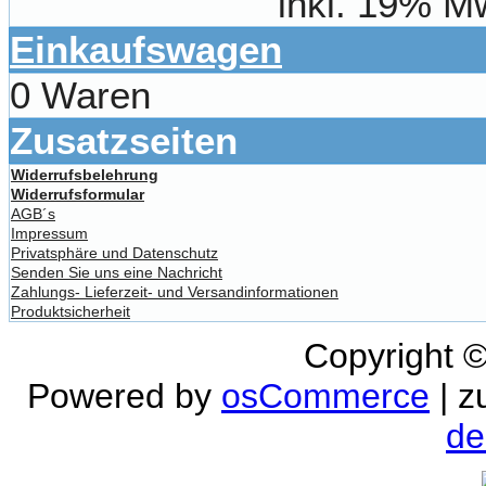
inkl. 19% M
Einkaufswagen
0 Waren
Zusatzseiten
Widerrufsbelehrung
Widerrufsformular
AGB´s
Impressum
Privatsphäre und Datenschutz
Senden Sie uns eine Nachricht
Zahlungs- Lieferzeit- und Versandinformationen
Produktsicherheit
Copyright 
Powered by
osCommerce
| z
de