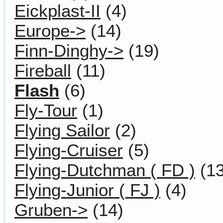
Eickplast-II
(4)
Europe->
(14)
Finn-Dinghy->
(19)
Fireball
(11)
Flash
(6)
Fly-Tour
(1)
Flying Sailor
(2)
Flying-Cruiser
(5)
Flying-Dutchman ( FD )
(13
Flying-Junior ( FJ )
(4)
Gruben->
(14)