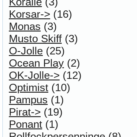
Koralle
(3)
Korsar->
(16)
Monas
(3)
Musto Skiff
(3)
O-Jolle
(25)
Ocean Play
(2)
OK-Jolle->
(12)
Optimist
(10)
Pampus
(1)
Pirat->
(19)
Ponant
(1)
Rollfockpersenninge
(8)