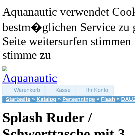
Aquanautic verwendet Cook
bestm�glichen Service zu 
Seite weitersurfen stimmen 
stimme zu
Warenkorb
Kasse
Ihr Konto
Startseite
»
Katalog
»
Persenninge
»
Flash
»
DAU3
Splash Ruder /
Schwerttasche mit 3