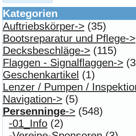
Kategorien
Auftriebskörper->
(35)
Bootsreparatur und Pflege->
Decksbeschläge->
(115)
Flaggen - Signalflaggen->
(3
Geschenkartikel
(1)
Lenzer / Pumpen / Inspektio
Navigation->
(5)
Persenninge
->
(548)
-01_Info
(2)
-Vereine-Sponsoren
(3)