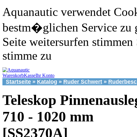
Aquanautic verwendet Cook
bestm�glichen Service zu 
Seite weitersurfen stimmen 
stimme zu
Warenkorb
Kasse
Ihr Konto
Startseite
»
Katalog
»
Ruder Schwert
»
Ruderbesc
Teleskop Pinnenausle
710 - 1020 mm
[SS2370A]