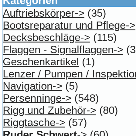
Kategorien
Auftriebskörper->
(35)
Bootsreparatur und Pflege->
Decksbeschläge->
(115)
Flaggen - Signalflaggen->
(3
Geschenkartikel
(1)
Lenzer / Pumpen / Inspektio
Navigation->
(5)
Persenninge->
(548)
Rigg und Zubehör->
(80)
Riggtasche->
(57)
Ruder Schwert
->
(60)