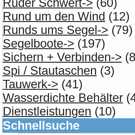
Ruder Schwert->
(60)
Rund um den Wind
(12)
Runds ums Segel->
(79)
Segelboote->
(197)
Sichern + Verbinden->
(8
Spi / Stautaschen
(3)
Tauwerk->
(41)
Wasserdichte Behälter
(4
Dienstleistungen
(10)
Schnellsuche