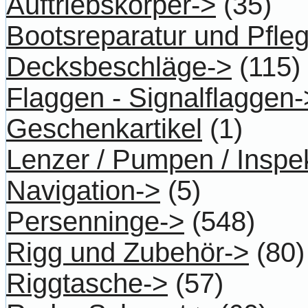
Auftriebskörper->
(35)
Bootsreparatur und Pfle
Decksbeschläge->
(115)
Flaggen - Signalflaggen-
Geschenkartikel
(1)
Lenzer / Pumpen / Inspe
Navigation->
(5)
Persenninge->
(548)
Rigg und Zubehör->
(80)
Riggtasche->
(57)