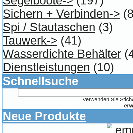
Segelboote->
(197)
Sichern + Verbinden->
(8
Spi / Stautaschen
(3)
Tauwerk->
(41)
Wasserdichte Behälter
(4
Dienstleistungen
(10)
Schnellsuche
Verwenden Sie Stichw
erw
Neue Produkte