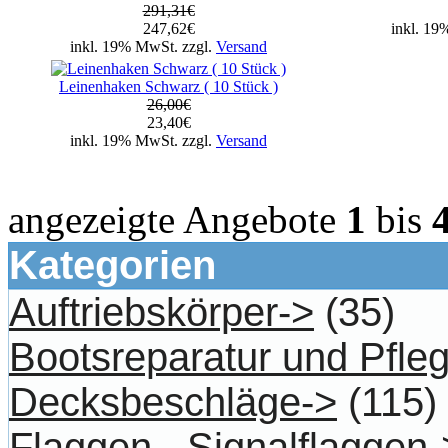
291,31€
247,62€
inkl. 19
inkl. 19% MwSt. zzgl.
Versand
Leinenhaken Schwarz ( 10 Stück )
26,00€
23,40€
inkl. 19% MwSt. zzgl.
Versand
angezeigte Angebote
1
bis
Kategorien
Auftriebskörper->
(35)
Bootsreparatur und Pfle
Decksbeschläge->
(115)
Flaggen - Signalflaggen-