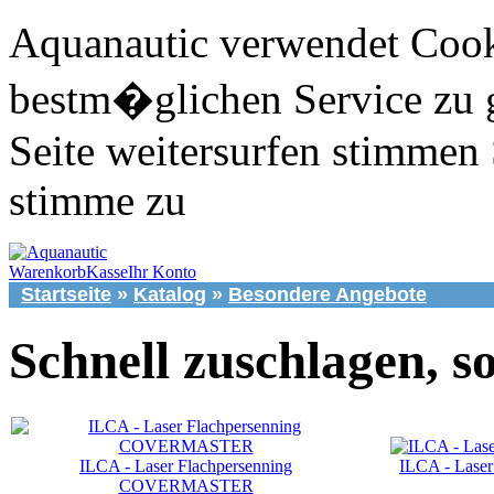
Aquanautic verwendet Cook
bestm�glichen Service zu 
Seite weitersurfen stimmen 
stimme zu
Warenkorb
Kasse
Ihr Konto
Startseite
»
Katalog
»
Besondere Angebote
Schnell zuschlagen, so
ILCA - Laser Flachpersenning
ILCA - Lase
COVERMASTER