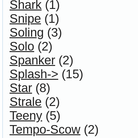
Shark
(1)
Snipe
(1)
Soling
(3)
Solo
(2)
Spanker
(2)
Splash->
(15)
Star
(8)
Strale
(2)
Teeny
(5)
Tempo-Scow
(2)