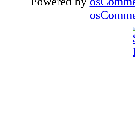
Powered by
osComme
osCommer