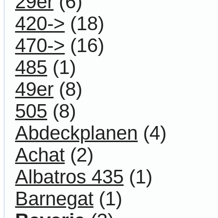
29er
(6)
420->
(18)
470->
(16)
485
(1)
49er
(8)
505
(8)
Abdeckplanen
(4)
Achat
(2)
Albatros 435
(1)
Barnegat
(1)