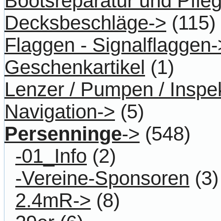
Bootsreparatur und Pfle
Decksbeschläge->
(115)
Flaggen - Signalflaggen-
Geschenkartikel
(1)
Lenzer / Pumpen / Inspe
Navigation->
(5)
Persenninge
->
(548)
-01_Info
(2)
-Vereine-Sponsoren
(3)
2.4mR->
(8)