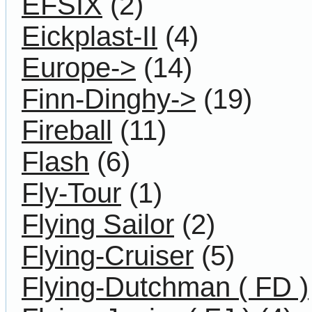
EFSIX
(2)
Eickplast-II
(4)
Europe->
(14)
Finn-Dinghy->
(19)
Fireball
(11)
Flash
(6)
Fly-Tour
(1)
Flying Sailor
(2)
Flying-Cruiser
(5)
Flying-Dutchman ( FD )