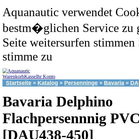
Aquanautic verwendet Cook
bestm�glichen Service zu 
Seite weitersurfen stimmen 
stimme zu
Warenkorb
Kasse
Ihr Konto
Startseite
»
Katalog
»
Persenninge
»
Bavaria
»
DA
Bavaria Delphino
Flachpersennnig PV
[DAU438-450]