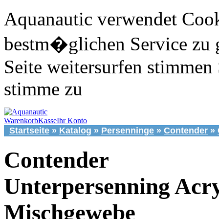
Aquanautic verwendet Cook
bestm�glichen Service zu 
Seite weitersurfen stimmen 
stimme zu
Warenkorb
Kasse
Ihr Konto
Startseite
»
Katalog
»
Persenninge
»
Contender
»
Contender
Unterpersenning Acry
Mischgewebe