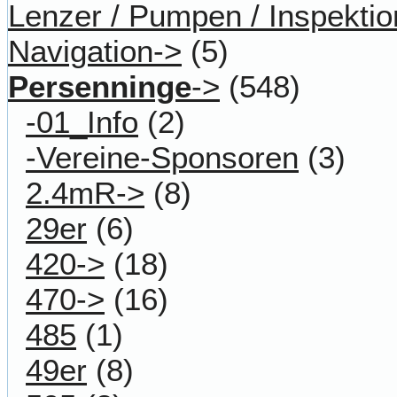
Lenzer / Pumpen / Inspektio
Navigation->
(5)
Persenninge
->
(548)
-01_Info
(2)
-Vereine-Sponsoren
(3)
2.4mR->
(8)
29er
(6)
420->
(18)
470->
(16)
485
(1)
49er
(8)