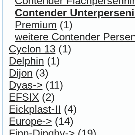
Contender Flachpersenni
Contender Unterpersen
Premium
(1)
weitere Contender Perse
Cyclon 13
(1)
Delphin
(1)
Dijon
(3)
Dyas->
(11)
EFSIX
(2)
Eickplast-II
(4)
Europe->
(14)
Finn-Dinghy->
(19)