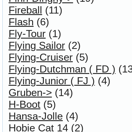
Fireball
(11)
Flash
(6)
Fly-Tour
(1)
Flying Sailor
(2)
Flying-Cruiser
(5)
Flying-Dutchman ( FD )
(13
Flying-Junior ( FJ )
(4)
Gruben->
(14)
H-Boot
(5)
Hansa-Jolle
(4)
Hobie Cat 14
(2)