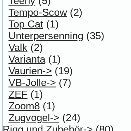
Teeny
(5)
Tempo-Scow
(2)
Top Cat
(1)
Unterpersenning
(35)
Valk
(2)
Varianta
(1)
Vaurien->
(19)
VB-Jolle->
(7)
ZEF
(1)
Zoom8
(1)
Zugvogel->
(24)
Rigg und Zubehör->
(80)