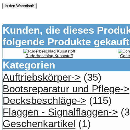
In den Warenkorb
Kunden, die dieses Produk
folgende Produkte gekauft
Ruderbeschlag Kunststoff
Cont
Kategorien
Auftriebskörper->
(35)
Bootsreparatur und Pflege->
Decksbeschläge->
(115)
Flaggen - Signalflaggen->
(3
Geschenkartikel
(1)