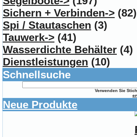
Segelboote->
(197)
Sichern + Verbinden->
(82)
Spi / Stautaschen
(3)
Tauwerk->
(41)
Wasserdichte Behälter
(4)
Dienstleistungen
(10)
Schnellsuche
Verwenden Sie Stich
er
Neue Produkte