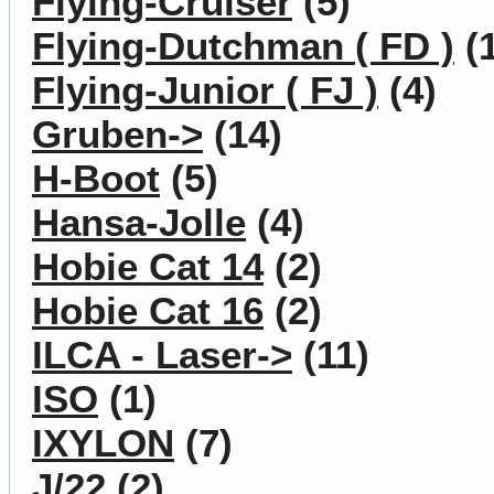
Flying-Cruiser
(5)
Flying-Dutchman ( FD )
(1
Flying-Junior ( FJ )
(4)
Gruben->
(14)
H-Boot
(5)
Hansa-Jolle
(4)
Hobie Cat 14
(2)
Hobie Cat 16
(2)
ILCA - Laser->
(11)
ISO
(1)
IXYLON
(7)
J/22
(2)