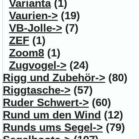
Varianta
(1)
Vaurien->
(19)
VB-Jolle->
(7)
ZEF
(1)
Zoom8
(1)
Zugvogel->
(24)
Rigg und Zubehör->
(80)
Riggtasche->
(57)
Ruder Schwert->
(60)
Rund um den Wind
(12)
Runds ums Segel->
(79)