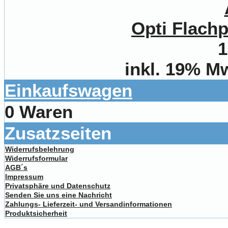
Opti Flachp
1
inkl. 19% M
Einkaufswagen
0 Waren
Zusatzseiten
Widerrufsbelehrung
Widerrufsformular
AGB´s
Impressum
Privatsphäre und Datenschutz
Senden Sie uns eine Nachricht
Zahlungs- Lieferzeit- und Versandinformationen
Produktsicherheit