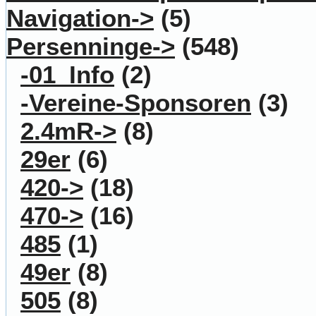
Navigation->
(5)
Persenninge
->
(548)
-01_Info
(2)
-Vereine-Sponsoren
(3)
2.4mR->
(8)
29er
(6)
420->
(18)
470->
(16)
485
(1)
49er
(8)
505
(8)