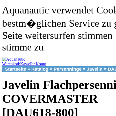
Aquanautic verwendet Cook
bestm�glichen Service zu 
Seite weitersurfen stimmen 
stimme zu
Warenkorb
Kasse
Ihr Konto
Startseite
»
Katalog
»
Persenninge
»
Javelin
»
DAU
Javelin Flachpersenn
COVERMASTER
[DAU618-800]