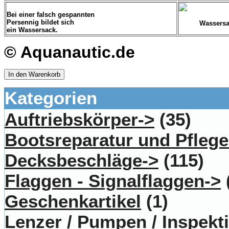
Bei einer falsch gespannten
Persennig bildet sich
Wassersa
ein Wassersack.
© Aquanautic.de
In den Warenkorb
Kategorien
Auftriebskörper->
(35)
Bootsreparatur und Pflege
Decksbeschläge->
(115)
Flaggen - Signalflaggen->
Geschenkartikel
(1)
Lenzer / Pumpen / Inspekt