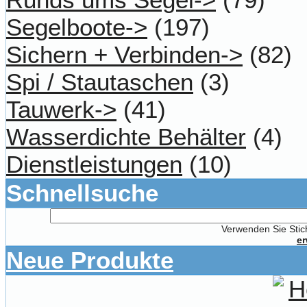
Segelboote->
(197)
Sichern + Verbinden->
(82)
Spi / Stautaschen
(3)
Tauwerk->
(41)
Wasserdichte Behälter
(4)
Dienstleistungen
(10)
Schnellsuche
Verwenden Sie Stich
er
Neue Produkte