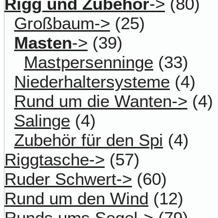
Rigg und Zubehör
->
(80)
Großbaum->
(25)
Masten
->
(39)
Mastpersenninge
(33)
Niederhaltersysteme
(4)
Rund um die Wanten->
(4)
Salinge
(4)
Zubehör für den Spi
(4)
Riggtasche->
(57)
Ruder Schwert->
(60)
Rund um den Wind
(12)
Runds ums Segel->
(79)