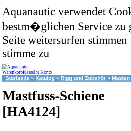
Aquanautic verwendet Cook
bestm�glichen Service zu 
Seite weitersurfen stimmen 
stimme zu
Warenkorb
Kasse
Ihr Konto
Startseite
»
Katalog
»
Rigg und Zubehör
»
Masten
Mastfuss-Schiene
[HA4124]