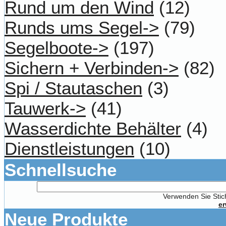
Rund um den Wind
(12)
Runds ums Segel->
(79)
Segelboote->
(197)
Sichern + Verbinden->
(82)
Spi / Stautaschen
(3)
Tauwerk->
(41)
Wasserdichte Behälter
(4)
Dienstleistungen
(10)
Schnellsuche
Verwenden Sie Stich
er
Neue Produkte