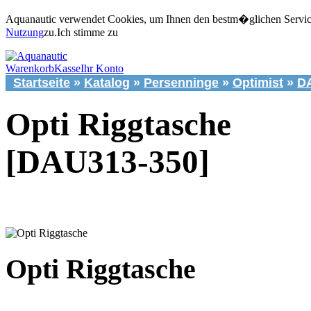
Aquanautic verwendet Cookies, um Ihnen den bestm�glichen Service 
Nutzung
zu.
Ich stimme zu
Warenkorb
Kasse
Ihr Konto
Startseite
»
Katalog
»
Persenninge
»
Optimist
»
D
Opti Riggtasche
[DAU313-350]
Opti Riggtasche