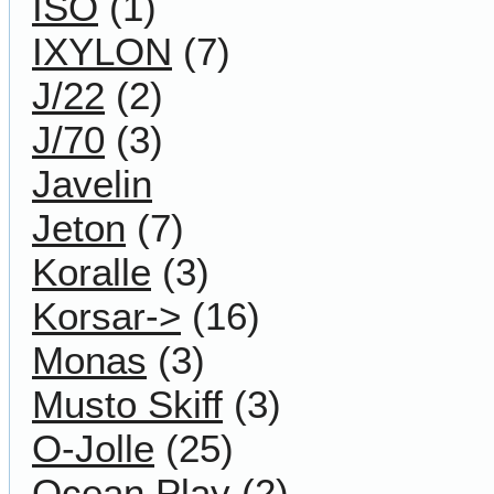
ISO
(1)
IXYLON
(7)
J/22
(2)
J/70
(3)
Javelin
Jeton
(7)
Koralle
(3)
Korsar->
(16)
Monas
(3)
Musto Skiff
(3)
O-Jolle
(25)
Ocean Play
(2)