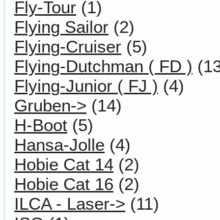
Fly-Tour
(1)
Flying Sailor
(2)
Flying-Cruiser
(5)
Flying-Dutchman ( FD )
(13
Flying-Junior ( FJ )
(4)
Gruben->
(14)
H-Boot
(5)
Hansa-Jolle
(4)
Hobie Cat 14
(2)
Hobie Cat 16
(2)
ILCA - Laser->
(11)