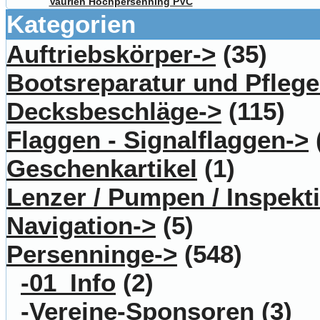
Vaurien Hochpersenning PVC
Kategorien
Auftriebskörper->
(35)
Bootsreparatur und Pflege
Decksbeschläge->
(115)
Flaggen - Signalflaggen->
Geschenkartikel
(1)
Lenzer / Pumpen / Inspekt
Navigation->
(5)
Persenninge
->
(548)
-01_Info
(2)
-Vereine-Sponsoren
(3)