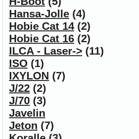
H-Boot
(5)
Hansa-Jolle
(4)
Hobie Cat 14
(2)
Hobie Cat 16
(2)
ILCA - Laser->
(11)
ISO
(1)
IXYLON
(7)
J/22
(2)
J/70
(3)
Javelin
Jeton
(7)
Koralle
(3)