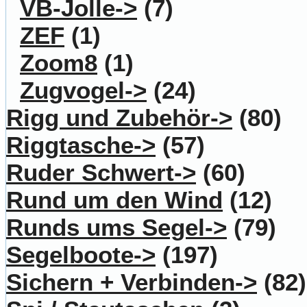
VB-Jolle->
(7)
ZEF
(1)
Zoom8
(1)
Zugvogel->
(24)
Rigg und Zubehör->
(80)
Riggtasche->
(57)
Ruder Schwert->
(60)
Rund um den Wind
(12)
Runds ums Segel->
(79)
Segelboote->
(197)
Sichern + Verbinden->
(82)