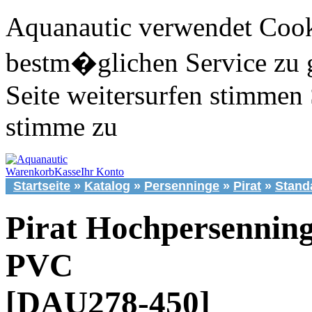
Aquanautic verwendet Cook
bestm�glichen Service zu 
Seite weitersurfen stimmen 
stimme zu
Warenkorb
Kasse
Ihr Konto
Startseite
»
Katalog
»
Persenninge
»
Pirat
»
Stand
Pirat Hochpersennin
PVC
[DAU278-450]