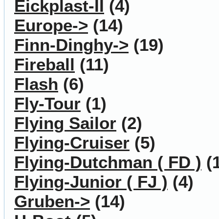
Eickplast-II
(4)
Europe->
(14)
Finn-Dinghy->
(19)
Fireball
(11)
Flash
(6)
Fly-Tour
(1)
Flying Sailor
(2)
Flying-Cruiser
(5)
Flying-Dutchman ( FD )
(1
Flying-Junior ( FJ )
(4)
Gruben->
(14)