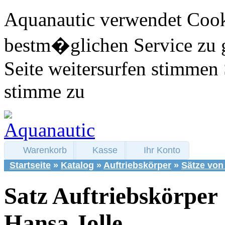
Aquanautic verwendet Cook
bestm�glichen Service zu 
Seite weitersurfen stimmen 
stimme zu
Warenkorb
Kasse
Ihr Konto
Startseite
»
Katalog
»
Auftriebskörper
»
Sätze von
Satz Auftriebskörper
Hansa Jolle