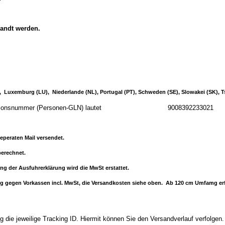
sandt werden.
IE), Luxemburg (LU), Niederlande (NL), Portugal (PT), Schweden (SE), Slowakei (SK), 
 Identifikationsnummer (Personen-GLN) lautet 9008392233021
eperaten Mail versendet.
erechnet.
ung der Ausfuhrerklärung wird die MwSt erstattet.
ferung gegen Vorkassen incl. MwSt, die Versandkosten siehe oben. Ab 120 cm Umfamg 
 die jeweilige Tracking ID. Hiermit können Sie den Versandverlauf verfolgen.