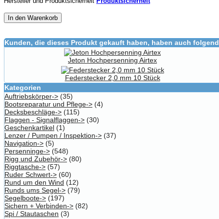
Hersteller und Produktsicherheit
Produktsicherheit
In den Warenkorb
Kunden, die dieses Produkt gekauft haben, haben auch folgend
Jeton Hochpersenning Airtex
Federstecker 2,0 mm 10 Stück
Kategorien
Auftriebskörper->
(35)
Bootsreparatur und Pflege->
(4)
Decksbeschläge->
(115)
Flaggen - Signalflaggen->
(30)
Geschenkartikel
(1)
Lenzer / Pumpen / Inspektion->
(37)
Navigation->
(5)
Persenninge->
(548)
Rigg und Zubehör->
(80)
Riggtasche->
(57)
Ruder Schwert->
(60)
Rund um den Wind
(12)
Runds ums Segel->
(79)
Segelboote->
(197)
Sichern + Verbinden->
(82)
Spi / Stautaschen
(3)