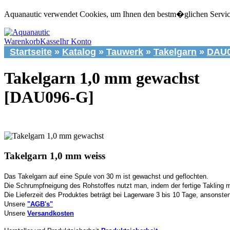
Aquanautic verwendet Cookies, um Ihnen den bestm�glichen Service 
Warenkorb
Kasse
Ihr Konto
Startseite
»
Katalog
»
Tauwerk
»
Takelgarn
»
DAU0
Takelgarn 1,0 mm gewachst
[DAU096-G]
Takelgarn 1,0 mm weiss
Das Takelgarn auf eine Spule von 30 m ist gewachst und geflochten.
Die Schrumpfneigung des Rohstoffes nutzt man, indem der fertige Takling m
Die Lieferzeit des Produktes beträgt bei Lagerware 3 bis 10 Tage, ansonst
Unsere
"AGB's"
Unsere
Versandkosten