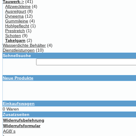
Tauwerk
->
(41)
Allzweckleine
(4)
Ausreitgurt
(8)
Dyneema
(12)
Gummileine
(4)
Hohlgeflecht
(1)
Prestretch
(1)
Schoten
(9)
Takelgarn
(2)
Wasserdichte Behälter
(4)
Dienstleistungen
(10)
Schnellsuche
Neue Produkte
Einkaufswagen
0 Waren
Zusatzseiten
Widerrufsbelehrung
Widerrufsformular
AGB´s