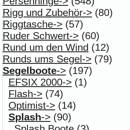
Persenninge->
(548)
Rigg und Zubehör->
(80)
Riggtasche->
(57)
Ruder Schwert->
(60)
Rund um den Wind
(12)
Runds ums Segel->
(79)
Segelboote
->
(197)
EFSIX 2000->
(1)
Flash->
(74)
Optimist->
(14)
Splash
->
(90)
Splash Boote
(3)