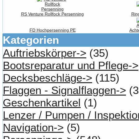
RS Venture Rollfock Persenning
Rin
FD Hochpersenning PE
Acht
Kategorien
Auftriebskörper->
(35)
Bootsreparatur und Pflege->
Decksbeschläge->
(115)
Flaggen - Signalflaggen->
(3
Geschenkartikel
(1)
Lenzer / Pumpen / Inspektio
Navigation->
(5)