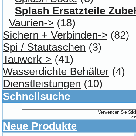
Splash Ersatzteile Zube
Vaurien->
(18)
Sichern + Verbinden->
(82)
Spi / Stautaschen
(3)
Tauwerk->
(41)
Wasserdichte Behälter
(4)
Dienstleistungen
(10)
Schnellsuche
Verwenden Sie Stich
er
Neue Produkte