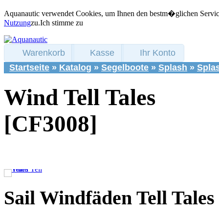
Aquanautic verwendet Cookies, um Ihnen den bestm�glichen Service 
Nutzung
zu.
Ich stimme zu
Warenkorb
Kasse
Ihr Konto
Startseite
»
Katalog
»
Segelboote
»
Splash
»
Splas
Wind Tell Tales
[CF3008]
Sail Windfäden Tell Tales