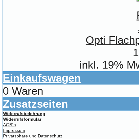
Opti Flach
1
inkl. 19% M
Einkaufswagen
0 Waren
Zusatzseiten
Widerrufsbelehrung
Widerrufsformular
AGB´s
Impressum
Privatsphäre und Datenschutz