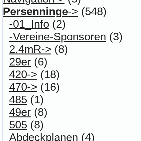
Persenninge
->
(548)
-01_Info
(2)
-Vereine-Sponsoren
(3)
2.4mR->
(8)
29er
(6)
420->
(18)
470->
(16)
485
(1)
49er
(8)
505
(8)
Abdeckplanen
(4)