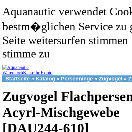
Aquanautic verwendet Cook
bestm�glichen Service zu 
Seite weitersurfen stimmen 
stimme zu
Warenkorb
Kasse
Ihr Konto
Startseite
»
Katalog
»
Persenninge
»
Zugvogel
»
Z
Zugvogel Flachperse
Acyrl-Mischgewebe
[DAU244-610]