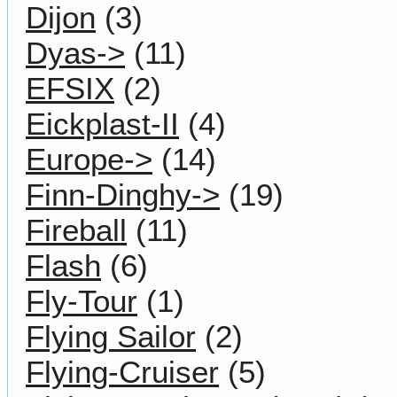
Dijon
(3)
Dyas->
(11)
EFSIX
(2)
Eickplast-II
(4)
Europe->
(14)
Finn-Dinghy->
(19)
Fireball
(11)
Flash
(6)
Fly-Tour
(1)
Flying Sailor
(2)
Flying-Cruiser
(5)