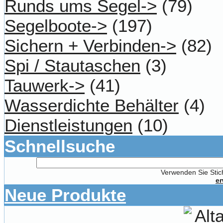
Runds ums Segel->
(79)
Segelboote->
(197)
Sichern + Verbinden->
(82)
Spi / Stautaschen
(3)
Tauwerk->
(41)
Wasserdichte Behälter
(4)
Dienstleistungen
(10)
Schnellsuche
Verwenden Sie Stich
er
Neue Produkte