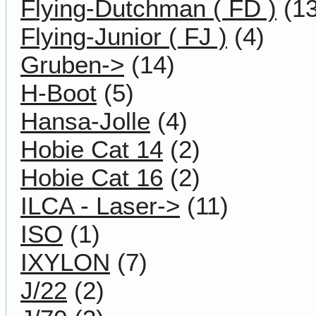
Flying-Dutchman ( FD )
(13
Flying-Junior ( FJ )
(4)
Gruben->
(14)
H-Boot
(5)
Hansa-Jolle
(4)
Hobie Cat 14
(2)
Hobie Cat 16
(2)
ILCA - Laser->
(11)
ISO
(1)
IXYLON
(7)
J/22
(2)