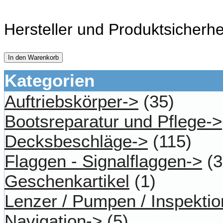
Hersteller und Produktsicherhe
In den Warenkorb
Kategorien
Auftriebskörper->
(35)
Bootsreparatur und Pflege->
Decksbeschläge->
(115)
Flaggen - Signalflaggen->
(3
Geschenkartikel
(1)
Lenzer / Pumpen / Inspektio
Navigation->
(5)