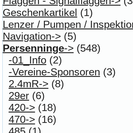
Flaggen - Signalflaggen->
(3
Geschenkartikel
(1)
Lenzer / Pumpen / Inspektio
Navigation->
(5)
Persenninge
->
(548)
-01_Info
(2)
-Vereine-Sponsoren
(3)
2.4mR->
(8)
29er
(6)
420->
(18)
470->
(16)
485
(1)