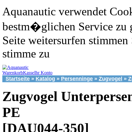
Aquanautic verwendet Cook
bestm�glichen Service zu 
Seite weitersurfen stimmen 
stimme zu
Warenkorb
Kasse
Ihr Konto
Startseite
»
Katalog
»
Persenninge
»
Zugvogel
»
Z
Zugvogel Unterperse
PE
[DAU044-350]