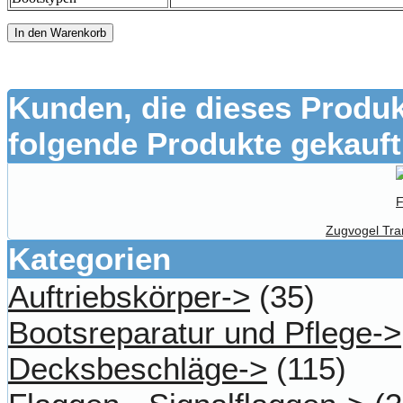
In den Warenkorb
Kunden, die dieses Produk
folgende Produkte gekauft
Zugvogel Tra
Kategorien
Auftriebskörper->
(35)
Bootsreparatur und Pflege->
Decksbeschläge->
(115)