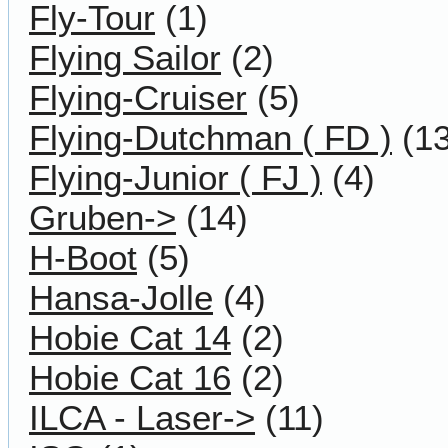
Fly-Tour
(1)
Flying Sailor
(2)
Flying-Cruiser
(5)
Flying-Dutchman ( FD )
(13
Flying-Junior ( FJ )
(4)
Gruben->
(14)
H-Boot
(5)
Hansa-Jolle
(4)
Hobie Cat 14
(2)
Hobie Cat 16
(2)
ILCA - Laser->
(11)