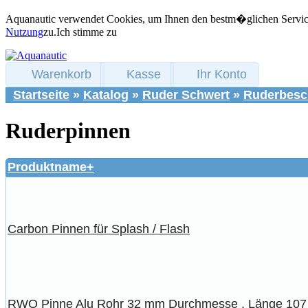
Aquanautic verwendet Cookies, um Ihnen den bestm�glichen Service 
Nutzung
zu.
Ich stimme zu
Warenkorb
Kasse
Ihr Konto
Startseite
»
Katalog
»
Ruder Schwert
»
Ruderbesc
Ruderpinnen
Produktname+
Carbon Pinnen für Splash / Flash
RWO Pinne Alu Rohr 32 mm Durchmesse , Länge 107