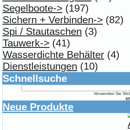
Segelboote->
(197)
Sichern + Verbinden->
(82)
Spi / Stautaschen
(3)
Tauwerk->
(41)
Wasserdichte Behälter
(4)
Dienstleistungen
(10)
Schnellsuche
Verwenden Sie Stich
er
Neue Produkte