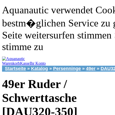
Aquanautic verwendet Cook
bestm�glichen Service zu 
Seite weitersurfen stimmen 
stimme zu
Warenkorb
Kasse
Ihr Konto
Startseite
»
Katalog
»
Persenninge
»
49er
»
DAU32
49er Ruder /
Schwerttasche
[DAU320-350]