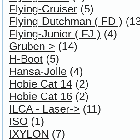
Flying-Cruiser
(5)
Flying-Dutchman ( FD )
(13
Flying-Junior ( FJ )
(4)
Gruben->
(14)
H-Boot
(5)
Hansa-Jolle
(4)
Hobie Cat 14
(2)
Hobie Cat 16
(2)
ILCA - Laser->
(11)
ISO
(1)
IXYLON
(7)