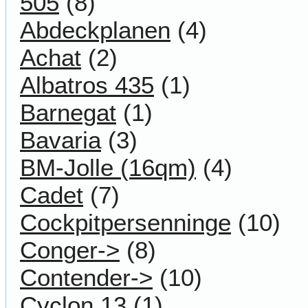
505
(8)
Abdeckplanen
(4)
Achat
(2)
Albatros 435
(1)
Barnegat
(1)
Bavaria
(3)
BM-Jolle (16qm)
(4)
Cadet
(7)
Cockpitpersenninge
(10)
Conger->
(8)
Contender->
(10)
Cyclon 13
(1)