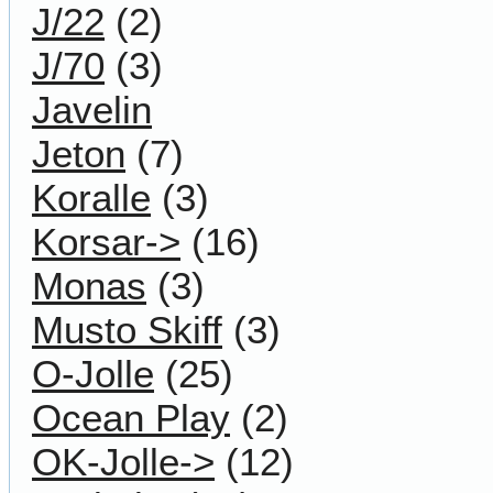
J/22
(2)
J/70
(3)
Javelin
Jeton
(7)
Koralle
(3)
Korsar->
(16)
Monas
(3)
Musto Skiff
(3)
O-Jolle
(25)
Ocean Play
(2)
OK-Jolle->
(12)