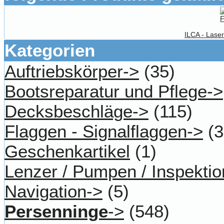
ILCA - Lase
Kategorien
Auftriebskörper->
(35)
Bootsreparatur und Pflege->
Decksbeschläge->
(115)
Flaggen - Signalflaggen->
(3
Geschenkartikel
(1)
Lenzer / Pumpen / Inspektio
Navigation->
(5)
Persenninge
->
(548)