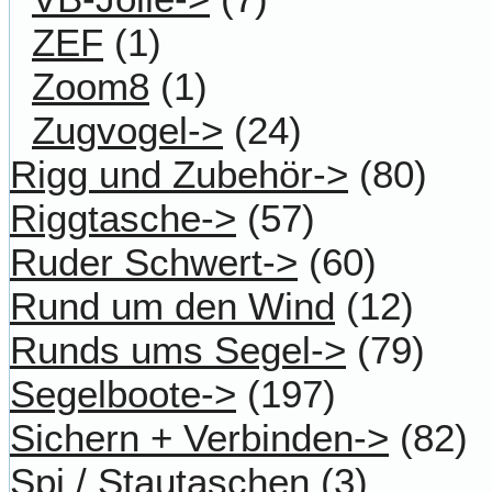
ZEF
(1)
Zoom8
(1)
Zugvogel->
(24)
Rigg und Zubehör->
(80)
Riggtasche->
(57)
Ruder Schwert->
(60)
Rund um den Wind
(12)
Runds ums Segel->
(79)
Segelboote->
(197)
Sichern + Verbinden->
(82)
Spi / Stautaschen
(3)