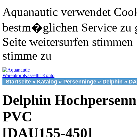
Aquanautic verwendet Cook
bestm�glichen Service zu 
Seite weitersurfen stimmen 
stimme zu
Warenkorb
Kasse
Ihr Konto
Startseite
»
Katalog
»
Persenninge
»
Delphin
»
DA
Delphin Hochpersenn
PVC
[DAU155-450]