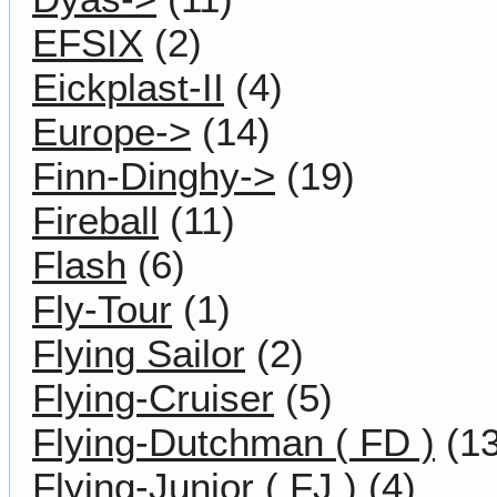
EFSIX
(2)
Eickplast-II
(4)
Europe->
(14)
Finn-Dinghy->
(19)
Fireball
(11)
Flash
(6)
Fly-Tour
(1)
Flying Sailor
(2)
Flying-Cruiser
(5)
Flying-Dutchman ( FD )
(13
Flying-Junior ( FJ )
(4)