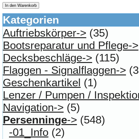
In den Warenkorb
Kategorien
Auftriebskörper->
(35)
Bootsreparatur und Pflege->
Decksbeschläge->
(115)
Flaggen - Signalflaggen->
(3
Geschenkartikel
(1)
Lenzer / Pumpen / Inspektio
Navigation->
(5)
Persenninge
->
(548)
-01_Info
(2)