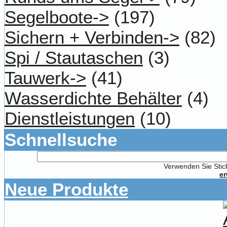
Segelboote->
(197)
Sichern + Verbinden->
(82)
Spi / Stautaschen
(3)
Tauwerk->
(41)
Wasserdichte Behälter
(4)
Dienstleistungen
(10)
Schnellsuche
Verwenden Sie Stich
er
Neue Produkte