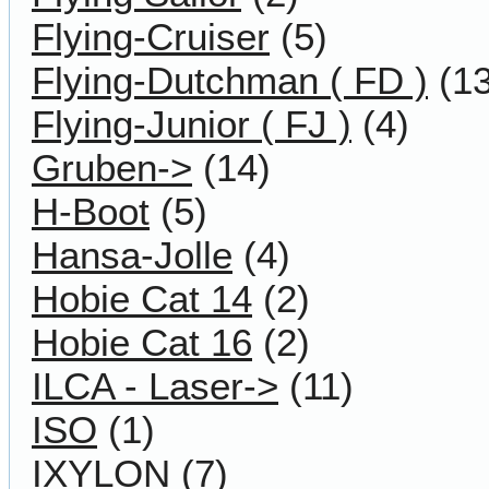
Flying-Cruiser
(5)
Flying-Dutchman ( FD )
(13
Flying-Junior ( FJ )
(4)
Gruben->
(14)
H-Boot
(5)
Hansa-Jolle
(4)
Hobie Cat 14
(2)
Hobie Cat 16
(2)
ILCA - Laser->
(11)
ISO
(1)
IXYLON
(7)