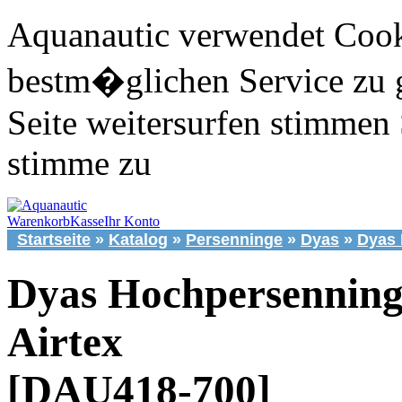
Aquanautic verwendet Cook
bestm�glichen Service zu 
Seite weitersurfen stimmen 
stimme zu
Warenkorb
Kasse
Ihr Konto
Startseite
»
Katalog
»
Persenninge
»
Dyas
»
Dyas 
Dyas Hochpersennin
Airtex
[DAU418-700]