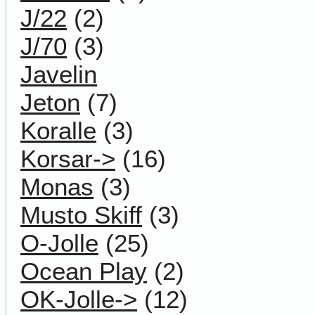
J/22
(2)
J/70
(3)
Javelin
Jeton
(7)
Koralle
(3)
Korsar->
(16)
Monas
(3)
Musto Skiff
(3)
O-Jolle
(25)
Ocean Play
(2)
OK-Jolle->
(12)