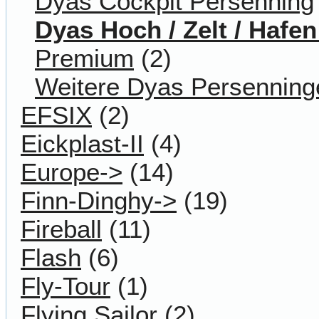
Dyas Cockpit Persenning
Dyas Hoch / Zelt / Hafe
Premium
(2)
Weitere Dyas Persenning
EFSIX
(2)
Eickplast-II
(4)
Europe->
(14)
Finn-Dinghy->
(19)
Fireball
(11)
Flash
(6)
Fly-Tour
(1)
Flying Sailor
(2)