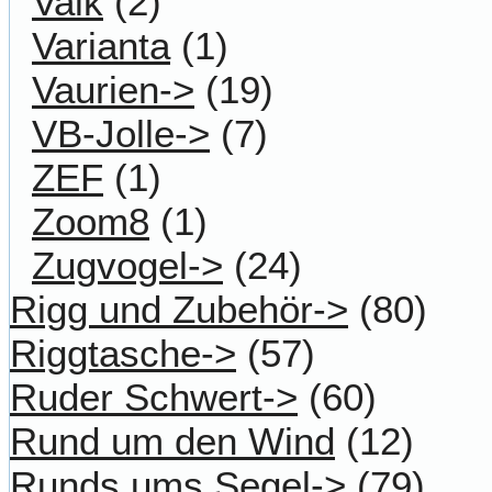
Valk
(2)
Varianta
(1)
Vaurien->
(19)
VB-Jolle->
(7)
ZEF
(1)
Zoom8
(1)
Zugvogel->
(24)
Rigg und Zubehör->
(80)
Riggtasche->
(57)
Ruder Schwert->
(60)
Rund um den Wind
(12)
Runds ums Segel->
(79)